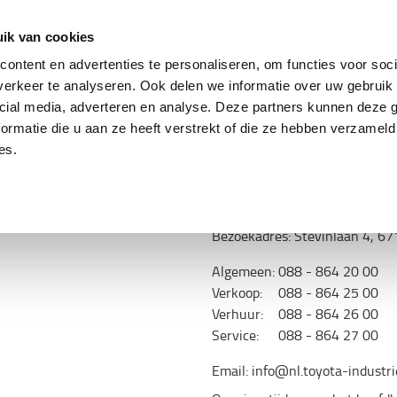
ing
Tweedehands trucks
Service & parts
Oplo
ik van cookies
ontent en advertenties te personaliseren, om functies voor soci
erkeer te analyseren. Ook delen we informatie over uw gebruik 
edig mogelijk contact met u op.
cial media, adverteren en analyse. Deze partners kunnen deze
ormatie die u aan ze heeft verstrekt of die ze hebben verzameld
Contactgegevens:
es.
Toyota Material Handling Nede
Postadres: Postbus 371, 6710
Bezoekadres: Stevinlaan 4, 
Algemeen:
088 - 864 20 00
Verkoop:
088 - 864 25 00
Verhuur:
088 - 864 26 00
Service:
088 - 864 27 00
Email: info@nl.toyota-industri