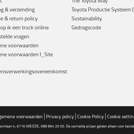
t
The Toyota Way
ng & verzending
Toyota Productie Systeem 
e & return policy
Sustainability
op ik een truck online
Gedragscode
stelde vragen
ene voorwaarden
ne voorwaarden I_Site
ensverwerkingsovereenkomst
gemene voorwaarden
Privacy policy
Cookie Policy
Cookie setti
tevinlaan 4, 6716 WB EDE, 088 864 20 00. De vermelde prijzen gelden alleen voor bestell