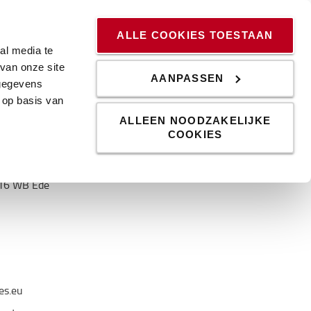
ssingen
Kennis & Trends
Werken bij
Blog
ALLE COOKIES TOESTAAN
al media te
van onze site
AANPASSEN
 gegevens
 op basis van
ALLEEN NOODZAKELIJKE
COOKIES
rland B.V.
 BJ Ede
6716 WB Ede
es.eu