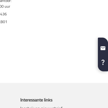
antoor:
:00 uur
9436
.B01
Interessante links