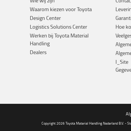
Wie wij zijn
Contac
Waarom kiezen voor Toyota
Leveri
Design Center
Garanti
Logistics Solutions Center
Hoe ko
Werken bij Toyota Material
Veelge
Handling
Algem
Dealers
Algeme
I_Site
Gegev
Al
Copyright 2026 Toyota Material Handling Nederland B.V. - S