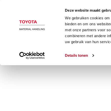
Magazijn en heftrucks
Automatiser
Deze website maakt gebru
We gebruiken cookies om c
bieden en om ons websitev
Vul onderstaand formulier in en wij nemen zo spo
met onze partners voor so
combineren met andere inf
uw gebruik van hun servic
Details tonen