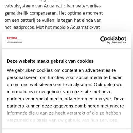
vatvulsysteem van Aquamatic kan waterverlies
gemakkelijk compenseren. Het optimale moment
om een batterij te vullen, is tegen het einde van
het laadproces. Met het mobiele Aquamatic-vat
kunnen batterijen snel en gemakkelijk met
batterijwater gevuld worden. Een stabiele trolley
verbetert de mobiliteit van de zware 60 liter tank
en een 12-volts batterijpomp zorgt dat de batterij
Deze website maakt gebruik van cookies
perfect wordt gevuld.
We gebruiken cookies om content en advertenties te
Technische specificaties
personaliseren, om functies voor social media te bieden
en om ons websiteverkeer te analyseren. Ook delen we
*Inclusief 5 m slang, Ø 10 x 2 mm
informatie over uw gebruik van onze site met onze
*Inclusief koppeling en stroomindicator
partners voor social media, adverteren en analyse. Deze
*Vatvolume: 60 l
partners kunnen deze gegevens combineren met andere
*Stalen trolley met luchtbanden
informatie die u aan ze heeft verstrekt of die ze hebben
*Geleverd zonder inhoud
verzameld op basis van uw gebruik van hun services.
Specificatie