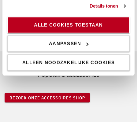
Gewicht
:
19,2
kg
Details tonen
Kleur
:
Blauw
Hoogte
:
1,2
m
Breedte
:
54
cm
ALLE COOKIES TOESTAAN
Lengte
:
63
cm
AANPASSEN
ALLEEN NOODZAKELIJKE COOKIES
Populaire accessories
BEZOEK ONZE ACCESSOIRES SHOP