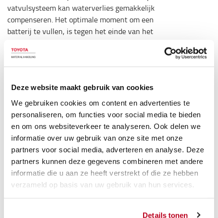
vatvulsysteem kan waterverlies gemakkelijk
compenseren. Het optimale moment om een
batterij te vullen, is tegen het einde van het
laadproces. Voor een optimale werking moet het
vat op een hoogte van ten minste 2m boven de
bovenkant van de batterij worden geplaatst. De
stroomindicator geeft aan wanneer het vulproces
Deze website maakt gebruik van cookies
is voltooid.
We gebruiken cookies om content en advertenties te
Technische specificaties
personaliseren, om functies voor social media te bieden
en om ons websiteverkeer te analyseren. Ook delen we
Inclusief 3m slang
informatie over uw gebruik van onze site met onze
Inclusief koppeling en stroomindicator
partners voor social media, adverteren en analyse. Deze
Inhoud van vat: 30L
partners kunnen deze gegevens combineren met andere
Geleverd zonder inhoud
informatie die u aan ze heeft verstrekt of die ze hebben
Specificatie
verzameld op basis van uw gebruik van hun services.
Gewicht
:
1,25
kg
Kleur
:
Wit
Details tonen