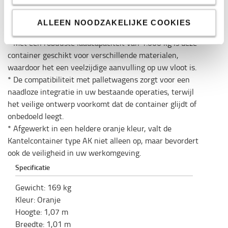
hoogte worden geleegd met een kabel die rechtstreeks
vanuit de bestuurdersstoel wordt bediend, wat de
ALLEEN NOODZAKELIJKE COOKIES
veiligheid en het gemak verbetert.
* Met een robuuste laadcapaciteit van 1.000 kg is deze
container geschikt voor verschillende materialen,
waardoor het een veelzijdige aanvulling op uw vloot is.
* De compatibiliteit met palletwagens zorgt voor een
naadloze integratie in uw bestaande operaties, terwijl
het veilige ontwerp voorkomt dat de container glijdt of
onbedoeld leegt.
* Afgewerkt in een heldere oranje kleur, valt de
Kantelcontainer type AK niet alleen op, maar bevordert
ook de veiligheid in uw werkomgeving.
Specificatie
Gewicht
:
169
kg
Kleur
:
Oranje
Hoogte
:
1,07
m
Breedte
:
1,01
m