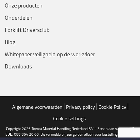
Onze producten
Onderdelen
Forklift Driversclub
Blog
Whitepaper veiligheid op de werkvloer
Downloads
Algemene voorwaarden
Privacy policy
Cookie Policy
Cookie settings
Copyright 2026 Toyota Material Handling Nederland B.V. - Stevinlaan 4, 6716 WB
EDE, 088 864 20 00. De vermelde prijzen gelden alleen voor bestellingen via onze
online shop. Druk en zetfouten voorbehouden.