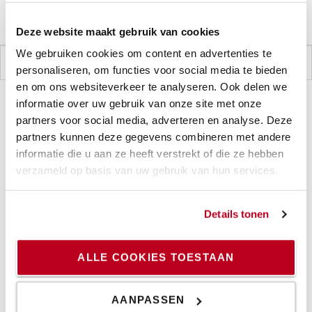
Productgarantie
Deze website maakt gebruik van cookies
We gebruiken cookies om content en advertenties te
SPECIFICATIES
personaliseren, om functies voor social media te bieden
en om ons websiteverkeer te analyseren. Ook delen we
informatie over uw gebruik van onze site met onze
partners voor social media, adverteren en analyse. Deze
Specificaties
partners kunnen deze gegevens combineren met andere
informatie die u aan ze heeft verstrekt of die ze hebben
verzameld op basis van uw gebruik van hun services.
Kantelcontainer roll-forward mechanisme
Technische specificaties
Details tonen
* De Kantelcontainer type AK beschikt over een roll-
forward mechanisme dat efficiënt en gecontroleerd
ALLE COOKIES TOESTAAN
lossen mogelijk maakt, wat uw operationele workflow
verbetert.
AANPASSEN
* Ontworpen voor gebruiksgemak, kan deze op elke