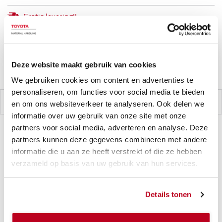
Gratis levering!!
Levertijd op aanvraag.
1 stuks volgen in back order
Deze website maakt gebruik van cookies
Productgarantie
We gebruiken cookies om content en advertenties te
personaliseren, om functies voor social media te bieden
SPECIFICATIES
en om ons websiteverkeer te analyseren. Ook delen we
informatie over uw gebruik van onze site met onze
partners voor social media, adverteren en analyse. Deze
partners kunnen deze gegevens combineren met andere
Specificaties
informatie die u aan ze heeft verstrekt of die ze hebben
verzameld op basis van uw gebruik van hun services.
Dit maakt het wisselen van gasflessen veiliger! Deze
Details tonen
snelkoppeling is voorzien van een terugslagbeveiliging.
Dit systeem voorkomt het lekken van gassen tijdens het
wisselen van flessen. Voor uw veiligheid geeft de klep