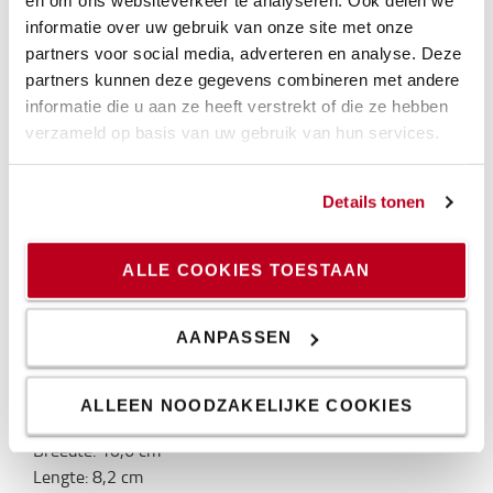
en om ons websiteverkeer te analyseren. Ook delen we
Theoretisch Lumen: 1800
informatie over uw gebruik van onze site met onze
Effectief lumen: 1450
partners voor social media, adverteren en analyse. Deze
Aantal LED's: 8
partners kunnen deze gegevens combineren met andere
Lichtpatroon: symmetrisch
informatie die u aan ze heeft verstrekt of die ze hebben
Kleurtemperatuur: 5700
verzameld op basis van uw gebruik van hun services.
Lensmateriaal: kunststof, glas
Behuizing: gegoten aluminium
Montagemogelijkheden: Hangend, staand
Details tonen
Connector: Deutsch (DT04-2P) ingebouwd
EMC getest
IP 69K (stofdicht, waterdicht)
ALLE COOKIES TOESTAAN
Schokbestendig
Corrosiebestendig
AANPASSEN
Specificatie
Gewicht
:
800
g
ALLEEN NOODZAKELIJKE COOKIES
Hoogte
:
13,5
cm
Breedte
:
10,6
cm
Lengte
:
8,2
cm