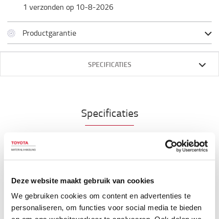
1 verzonden op 10-8-2026
Productgarantie
SPECIFICATIES
Specificaties
Dit werklicht is voor 12-48V en heeft een breed
symmetrisch lichtpatroon. Het licht heeft betere,
fijne en licht gebogen randen om de algehele
warmteoverdracht en efficiëntie te verbeteren.
Deze website maakt gebruik van cookies
We gebruiken cookies om content en advertenties te
Technische specificaties
personaliseren, om functies voor social media te bieden