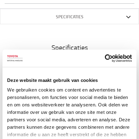
SPECIFICATIES
Specificaties
Goed en veilig werk hangt vaak af van de juiste
uitrusting. Eenmaal geïnstalleerd, zorgen CROC®
Deze website maakt gebruik van cookies
ForkCoatings voor meer veiligheid en efficiëntie bij
We gebruiken cookies om content en advertenties te
het transport van goederen. *Verhoogde
personaliseren, om functies voor social media te bieden
slipweerstand voor de lading, wat resulteert in een
en om ons websiteverkeer te analyseren. Ook delen we
vermindering van ongevallen *Bescherming van
informatie over uw gebruik van onze site met onze
ladingen, wat resulteert in het elimineren van
partners voor social media, adverteren en analyse. Deze
claims en kosten voor transportschade
partners kunnen deze gegevens combineren met andere
*Aangenamere werkomgeving door geluidsreductie
informatie die u aan ze heeft verstrekt of die ze hebben