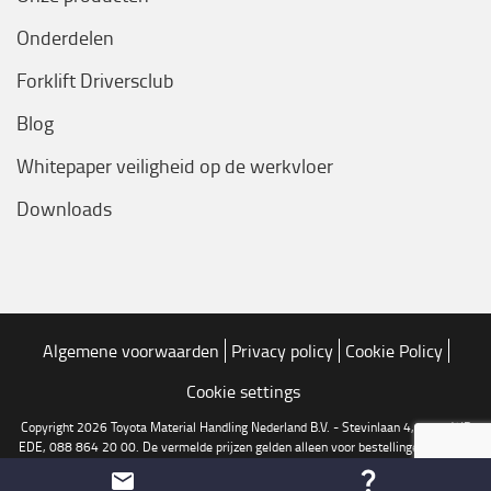
Onderdelen
Forklift Driversclub
Blog
Whitepaper veiligheid op de werkvloer
Downloads
Algemene voorwaarden
Privacy policy
Cookie Policy
Cookie settings
Copyright 2026 Toyota Material Handling Nederland B.V. - Stevinlaan 4, 6716 WB
EDE, 088 864 20 00. De vermelde prijzen gelden alleen voor bestellingen via onze
online shop. Druk en zetfouten voorbehouden.