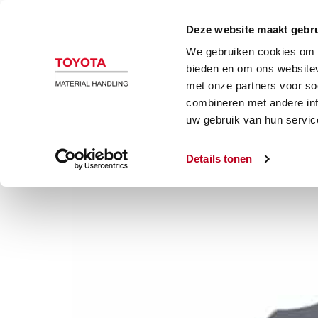
Magazijn en heftrucks
Automatiser
Deze website maakt gebru
We gebruiken cookies om c
Werkplek en magazijn
bieden en om ons websitev
met onze partners voor so
combineren met andere inf
Skipper paal & basiskraag
uw gebruik van hun servic
Details tonen