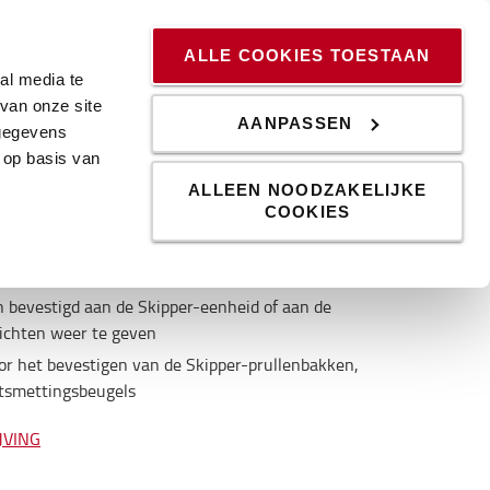
ssingen
Kennis & Trends
Werken bij
Blog
ALLE COOKIES TOESTAAN
al media te
van onze site
AANPASSEN
 gegevens
 op basis van
ALLEEN NOODZAKELIJKE
COOKIES
t stevig aan de paal door eenvoudig over de
 zijn plaats te zetten.
bevestigd aan de Skipper-eenheid of aan de
ichten weer te geven
oor het bevestigen van de Skipper-prullenbakken,
ntsmettingsbeugels
JVING