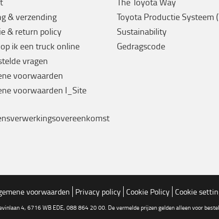
t
The Toyota Way
ng & verzending
Toyota Productie Systeem 
e & return policy
Sustainability
op ik een truck online
Gedragscode
stelde vragen
ene voorwaarden
ne voorwaarden I_Site
ensverwerkingsovereenkomst
gemene voorwaarden
Privacy policy
Cookie Policy
Cookie setti
tevinlaan 4, 6716 WB EDE, 088 864 20 00. De vermelde prijzen gelden alleen voor bestell