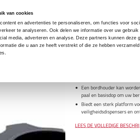
ing
Tweedehands trucks
Service & parts
Oplo
ik van cookies
ontent en advertenties te personaliseren, om functies voor soci
erkeer te analyseren. Ook delen we informatie over uw gebruik 
cial media, adverteren en analyse. Deze partners kunnen deze
Omschrijving
ormatie die u aan ze heeft verstrekt of die ze hebben verzameld
es.
Item
:
100PAL001546
De paal- en basiskraag hech
bovenkant te schuiven en op
Een bordhouder kan worden 
paal en basisdop om uw ber
Biedt een sterk platform v
veiligheidsdispensers en o
LEES DE VOLLEDIGE BESCHRI