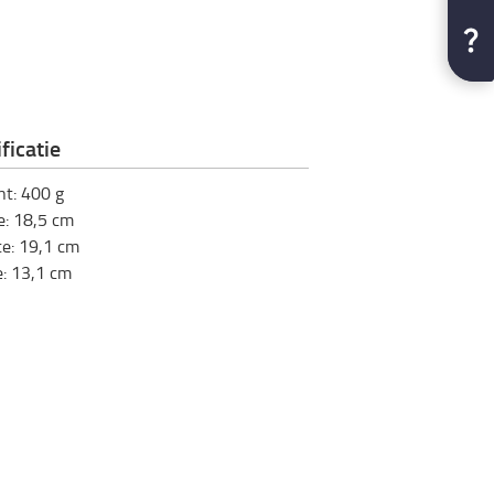
ficatie
ht
:
400
g
e
:
18,5
cm
te
:
19,1
cm
e
:
13,1
cm