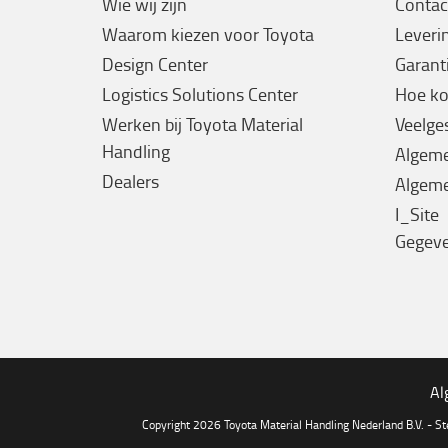
Wie wij zijn
Contac
Waarom kiezen voor Toyota
Leveri
Design Center
Garanti
Logistics Solutions Center
Hoe ko
Werken bij Toyota Material
Veelge
Handling
Algem
Dealers
Algeme
I_Site
Gegev
Al
Copyright 2026 Toyota Material Handling Nederland B.V. - S