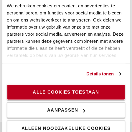
We gebruiken cookies om content en advertenties te
personaliseren, om functies voor social media te bieden
Specificaties
en om ons websiteverkeer te analyseren. Ook delen we
informatie over uw gebruik van onze site met onze
partners voor social media, adverteren en analyse. Deze
Skipper Bolder tape ontvanger en Adapter met XS-
partners kunnen deze gegevens combineren met andere
eenheid
informatie die u aan ze heeft verstrekt of die ze hebben
verzameld op basis van uw gebruik van hun services.
Gele eenheid met zwart en geel tape
Specificatie
Details tonen
Gewicht
:
965
g
Hoogte
:
19,4
cm
ALLE COOKIES TOESTAAN
Breedte
:
14,2
cm
Lengte
:
14,2
cm
AANPASSEN
ALLEEN NOODZAKELIJKE COOKIES