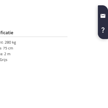
ficatie
ht
:
280
kg
e
:
75
cm
te
:
2
m
Grijs