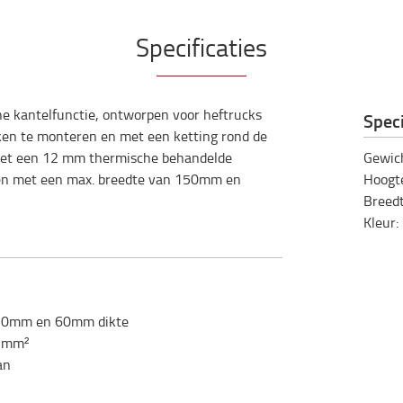
Specificaties
 kantelfunctie, ontworpen voor heftrucks
Speci
ken te monteren en met een ketting rond de
 met een 12 mm thermische behandelde
Gewic
rken met een max. breedte van 150mm en
Hoogt
Breed
Kleur
:
 150mm en 60mm dikte
N/mm²
an