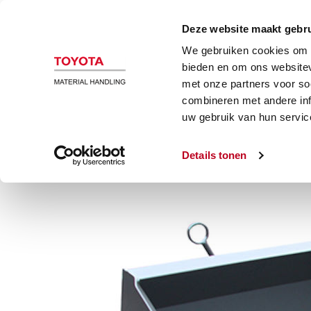
Magazijn en heftrucks
Automatiser
Deze website maakt gebru
We gebruiken cookies om c
Winter
bieden en om ons websitev
met onze partners voor so
combineren met andere inf
Sneeuwschepper
uw gebruik van hun servic
Details tonen