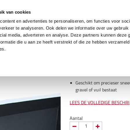
ing
Tweedehands trucks
Service & parts
Oplo
ik van cookies
ontent en advertenties te personaliseren, om functies voor soci
erkeer te analyseren. Ook delen we informatie over uw gebruik 
cial media, adverteren en analyse. Deze partners kunnen deze
Omschrijving
ormatie die u aan ze heeft verstrekt of die ze hebben verzameld
es.
Item
:
63210200A450NOA
Eenvoudig te installeren e
Geschikt voor elke standaar
Geschikt om precieser snee
gravel of vuil bestaat
LEES DE VOLLEDIGE BESCHRI
Aantal