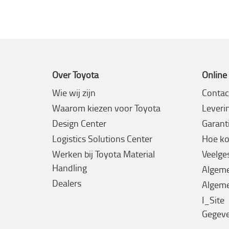
Over Toyota
Online
Wie wij zijn
Contac
Waarom kiezen voor Toyota
Leveri
Design Center
Garanti
Logistics Solutions Center
Hoe ko
Werken bij Toyota Material
Veelge
Handling
Algem
Dealers
Algeme
I_Site
Gegev