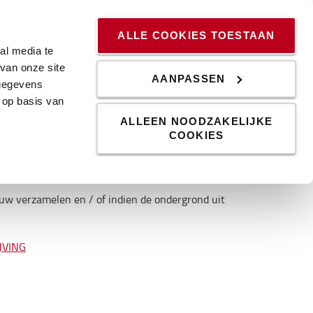
ssingen
Kennis & Trends
Werken bij
Blog
ALLE COOKIES TOESTAAN
al media te
van onze site
AANPASSEN
 gegevens
 op basis van
ALLEEN NOODZAKELIJKE
COOKIES
n te demonteren
d heftruck.
uw verzamelen en / of indien de ondergrond uit
JVING