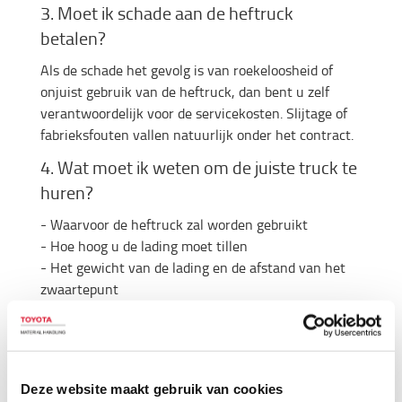
3. Moet ik schade aan de heftruck
betalen?
Als de schade het gevolg is van roekeloosheid of
onjuist gebruik van de heftruck, dan bent u zelf
verantwoordelijk voor de servicekosten. Slijtage of
fabrieksfouten vallen natuurlijk onder het contract.
4. Wat moet ik weten om de juiste truck te
huren?
- Waarvoor de heftruck zal worden gebruikt
- Hoe hoog u de lading moet tillen
- Het gewicht van de lading en de afstand van het
zwaartepunt
- Eventuele hoogtebeperkingen*
* Met hoogtebeperkingen bedoelen we de laagste
hoogte waaronder een heftruck moet rijden, zowel
tijdens het lossen als tijdens het werk zelf. Zijn er
Deze website maakt gebruik van cookies