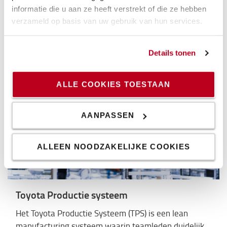
Bekijk ons volledige assortiment vorkheftrucks,
informatie die u aan ze heeft verstrekt of die ze hebben
inclusief reachtrucks en orderverzamelaars.
verzameld op basis van uw gebruik van hun services.
Lees meer >
Details tonen
ALLE COOKIES TOESTAAN
AANPASSEN
ALLEEN NOODZAKELIJKE COOKIES
Toyota Productie systeem
Het Toyota Productie Systeem (TPS) is een lean
manufacturing systeem waarin teamleden duidelijk