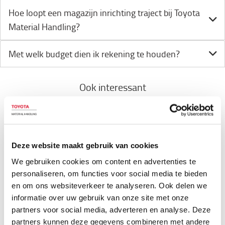
Hoe loopt een magazijn inrichting traject bij Toyota
Material Handling?
Met welk budget dien ik rekening te houden?
Ook interessant
Kennisplatform Lean Logistics
Deze website maakt gebruik van cookies
Het kennisplatform Lean Logistics is een initiatief
van Toyota Material Handling met als doel informatie
We gebruiken cookies om content en advertenties te
en ervaringen over logistieke processen, veilig
personaliseren, om functies voor social media te bieden
werken en de laatste ontwikkelingen en trends in
en om ons websiteverkeer te analyseren. Ook delen we
ons vakgebied te delen en te promoten.
informatie over uw gebruik van onze site met onze
partners voor social media, adverteren en analyse. Deze
partners kunnen deze gegevens combineren met andere
Lees meer >