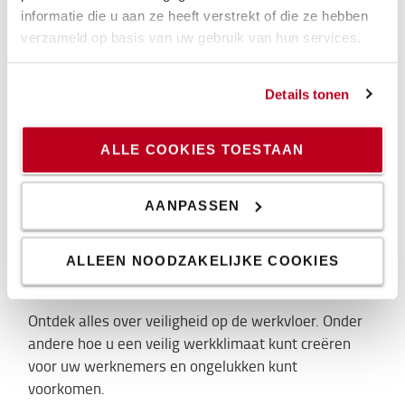
informatie die u aan ze heeft verstrekt of die ze hebben
verzameld op basis van uw gebruik van hun services.
Doe de gratis safety scan
Details tonen
Benieuwd binnen welk veiligheidsniveau uw
magazijn valt? Vul dan de safety scan in en ontvang
een indicatie van het veiligheidsniveau in uw
ALLE COOKIES TOESTAAN
organisatie.
AANPASSEN
Doe de scan >
ALLEEN NOODZAKELIJKE COOKIES
Veiligheid op de werkvloer
Ontdek alles over veiligheid op de werkvloer. Onder
andere hoe u een veilig werkklimaat kunt creëren
voor uw werknemers en ongelukken kunt
voorkomen.