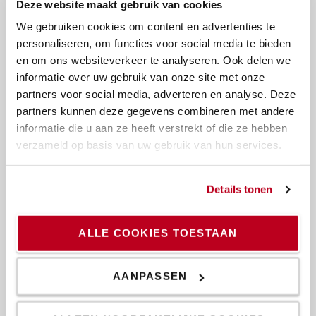
Deze website maakt gebruik van cookies
We gebruiken cookies om content en advertenties te
personaliseren, om functies voor social media te bieden
en om ons websiteverkeer te analyseren. Ook delen we
Producten
informatie over uw gebruik van onze site met onze
partners voor social media, adverteren en analyse. Deze
Koopman TransMission breidt intern transportvloot
partners kunnen deze gegevens combineren met andere
uit met 14 elektrische pallettrucks
informatie die u aan ze heeft verstrekt of die ze hebben
Elektrische pallettrucks
verzameld op basis van uw gebruik van hun services.
Details tonen
ALLE COOKIES TOESTAAN
AANPASSEN
Producten
Van Aarsen standaardiseert truckvloot met Toyota