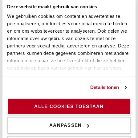
De trucks uit de BT Staxio range zijn volledig rondom de
Deze website maakt gebruik van cookies
lithium-ion batterij ontworpen. En dat biedt voordelen.
Zo is de stapelaar met een breedte van slechts 790 mm
We gebruiken cookies om content en advertenties te
nóg compacter dan zijn voorganger. Dat maakt
personaliseren, om functies voor social media te bieden
manoeuvreren nog eenvoudiger. Zelfs in de meest
en om ons websiteverkeer te analyseren. Ook delen we
compacte ruimtes. Ondanks de compacte maatvoering
informatie over uw gebruik van onze site met onze
heeft de bestuurder een zee aan ruimte, wat het
partners voor social media, adverteren en analyse. Deze
werkplezier en comfort bevordert.
partners kunnen deze gegevens combineren met andere
informatie die u aan ze heeft verstrekt of die ze hebben
Meerdere ergonomische voordelen maken het werken
verzameld op basis van uw gebruik van hun services.
met de nieuwe stapelaars tot een plezier. Dat begint al
bij de verlaagde opstap, die een moeiteloze toegang tot
de werkplek biedt. Standaard zijn de trucks voorzien van
Details tonen
een individueel instelbare rugleuning en joystick, zodat
iedere bestuurder de ideale houding kan aannemen.
ALLE COOKIES TOESTAAN
Ook wat betreft veiligheid bieden de nieuwe stapelaars
extra voordelen. Zo waarborgt een standaard
geïntegreerde laser dat de bestuurder altijd binnen de
AANPASSEN
contouren van de truck blijft. Is dat niet het geval,