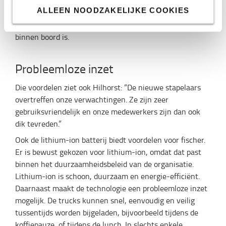
bijvoorbeeld doordat een voet buiten de contouren van
ALLEEN NOODZAKELIJKE COOKIES
de truck komt, dan remt de truck beheerst af. Het werk
kan dan pas weer worden vervolgd als de voet weer
binnen boord is.
Probleemloze inzet
Die voordelen ziet ook Hilhorst: “De nieuwe stapelaars
overtreffen onze verwachtingen. Ze zijn zeer
gebruiksvriendelijk en onze medewerkers zijn dan ook
dik tevreden.”
Ook de lithium-ion batterij biedt voordelen voor fischer.
Er is bewust gekozen voor lithium-ion, omdat dat past
binnen het duurzaamheidsbeleid van de organisatie.
Lithium-ion is schoon, duurzaam en energie-efficiënt.
Daarnaast maakt de technologie een probleemloze inzet
mogelijk. De trucks kunnen snel, eenvoudig en veilig
tussentijds worden bijgeladen, bijvoorbeeld tijdens de
koffiepauze, of tijdens de lunch. In slechts enkele