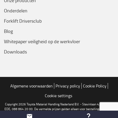
Onze producten
Onderdelen
Forklift Driversclub
Blog
Whitepaper veiligheid op de werkvloer
Downloads
Algemene voorwaarden
Privacy policy
Cookie Policy
Cookie settings
Copyright 2026 Toyota Material Handling Nederland B.V. - Stevinlaan 4, 6716 WB
EDE, 088 864 20 00. De vermelde prijzen gelden alleen voor bestellingen via onze
online shop. Druk en zetfouten voorbehouden.