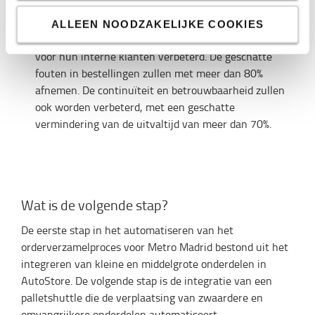
voorheen hadden met meer dan 65% kunnen
terugbrengen", zegt Rafael Villa.
ALLEEN NOODZAKELIJKE COOKIES
Tot slot hebben ze ook andere KPI's en serviceniveaus
voor hun interne klanten verbeterd. De geschatte
fouten in bestellingen zullen met meer dan 80%
afnemen. De continuïteit en betrouwbaarheid zullen
ook worden verbeterd, met een geschatte
vermindering van de uitvaltijd van meer dan 70%.
Wat is de volgende stap?
De eerste stap in het automatiseren van het
orderverzamelproces voor Metro Madrid bestond uit het
integreren van kleine en middelgrote onderdelen in
AutoStore. De volgende stap is de integratie van een
palletshuttle die de verplaatsing van zwaardere en
omvangrijkere onderdelen automatiseert.