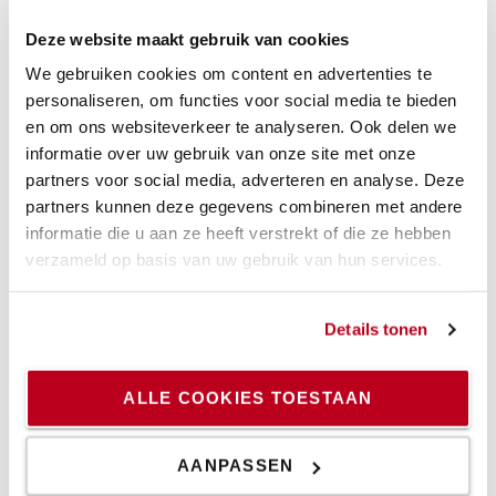
AutoStore de beste oplossing. Voor de installatie van
Deze website maakt gebruik van cookies
AutoStore werkte TMHE samen met Bastian Solutions,
een bedrijf van de Toyota Advanced Logistics Group.
We gebruiken cookies om content en advertenties te
personaliseren, om functies voor social media te bieden
en om ons websiteverkeer te analyseren. Ook delen we
Wat zijn de voordelen voor Metro
informatie over uw gebruik van onze site met onze
Madrid?
partners voor social media, adverteren en analyse. Deze
partners kunnen deze gegevens combineren met andere
Metro evalueerde de ROI vanuit drie perspectieven:
informatie die u aan ze heeft verstrekt of die ze hebben
verzameld op basis van uw gebruik van hun services.
Ten eerste kan er een adequater serviceniveau
worden geboden via het geautomatiseerde systeem.
Het is niet alleen sneller om onderdelen vanuit de
Details tonen
opslag naar de operator te brengen, het is ook sneller
om onderdelen in de opslag te plaatsen. Dus
efficiëntere Goods to Person en Goods to Storage.
ALLE COOKIES TOESTAAN
Ten tweede is er dankzij de innovatieve
kubusstructuur van AutoStore veel ruimte bespaard
AANPASSEN
in het magazijn. "We hebben de ruimte die we