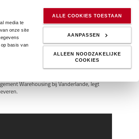
ssingen
Kennis & Trends
Werken bij
Blog
ALLE COOKIES TOESTAAN
al media te
van onze site
AANPASSEN
 gegevens
 op basis van
ALLEEN NOODZAKELIJKE
COOKIES
tensieve operatie. Een haalbaar alternatief
agement Warehousing bij Vanderlande, legt
leveren.