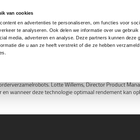
ing
Tweedehands trucks
Service & parts
Oplo
ik van cookies
ontent en advertenties te personaliseren, om functies voor soci
erkeer te analyseren. Ook delen we informatie over uw gebruik 
cial media, adverteren en analyse. Deze partners kunnen deze
ormatie die u aan ze heeft verstrekt of die ze hebben verzameld
Werken met robots
es.
e logistieke toepassingen, en wordt erkend als een arbeidsin
n orderverzamelrobots. Lotte Willems, Director Product Man
r en wanneer deze technologie optimaal rendement kan op