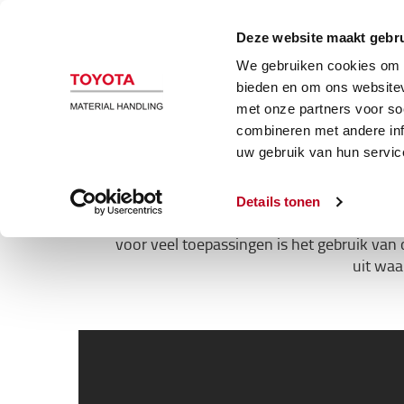
Magazijn en heftrucks
Automatiser
Deze website maakt gebru
We gebruiken cookies om c
Logiconomi Forum 2022
bieden en om ons websitev
met onze partners voor so
combineren met andere inf
uw gebruik van hun servic
Details tonen
Orderverzamelen is een kernvereiste in vel
voor veel toepassingen is het gebruik va
uit waa