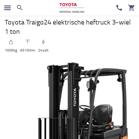
Elektrische heftruck
Toyota Traigo24 elektrische heftruck 3-wiel
1 ton
1000
kg
6510
mm
24
volt