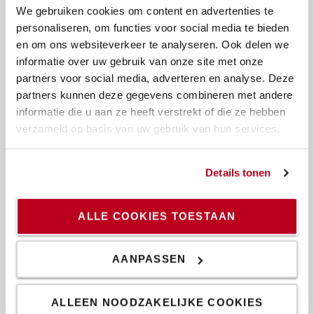
We gebruiken cookies om content en advertenties te
personaliseren, om functies voor social media te bieden
en om ons websiteverkeer te analyseren. Ook delen we
informatie over uw gebruik van onze site met onze
partners voor social media, adverteren en analyse. Deze
partners kunnen deze gegevens combineren met andere
informatie die u aan ze heeft verstrekt of die ze hebben
verzameld op basis van uw gebruik van hun services.
Details tonen
ALLE COOKIES TOESTAAN
Lithium-ion energy packs
Leverbaar met verschillende intelligente energiepakketten
AANPASSEN
die passen bij uw toepassing. Gebaseerd op Toyota's eigen
energie-efficiënte Lithium-ion batterijoplossingen die
ALLEEN NOODZAKELIJKE COOKIES
kostenbesparingen en een lagere CO2-uitstoot mogelijk