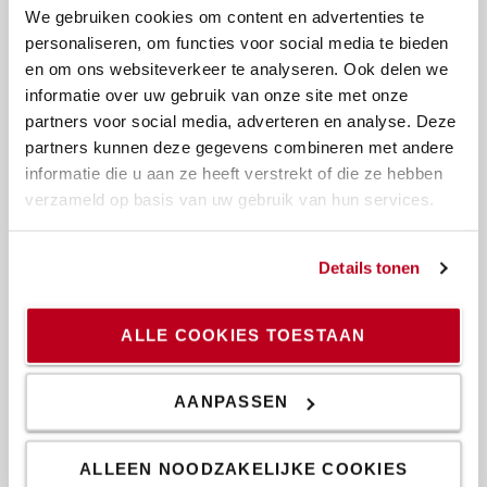
We gebruiken cookies om content en advertenties te
personaliseren, om functies voor social media te bieden
en om ons websiteverkeer te analyseren. Ook delen we
informatie over uw gebruik van onze site met onze
partners voor social media, adverteren en analyse. Deze
partners kunnen deze gegevens combineren met andere
informatie die u aan ze heeft verstrekt of die ze hebben
verzameld op basis van uw gebruik van hun services.
Details tonen
ALLE COOKIES TOESTAAN
Lithium-ion energy packs
Leverbaar met verschillende intelligente energiepakketten
AANPASSEN
die passen bij uw toepassing. Gebaseerd op Toyota's eigen
energie-efficiënte Lithium-ion batterijoplossingen die
ALLEEN NOODZAKELIJKE COOKIES
kostenbesparingen en een lagere CO2-uitstoot mogelijk