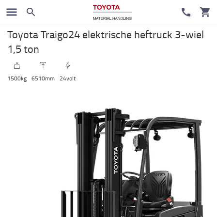
Elektrische heftruck
Toyota Traigo24 elektrische heftruck 3-wiel
1,5 ton
1500
kg
6510
mm
24
volt