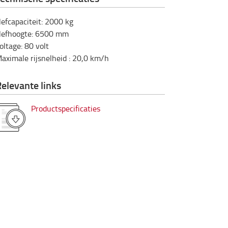
efcapaciteit
:
2000
kg
efhoogte
:
6500
mm
oltage
:
80
volt
aximale rijsnelheid
:
20,0
km/h
elevante links
Productspecificaties