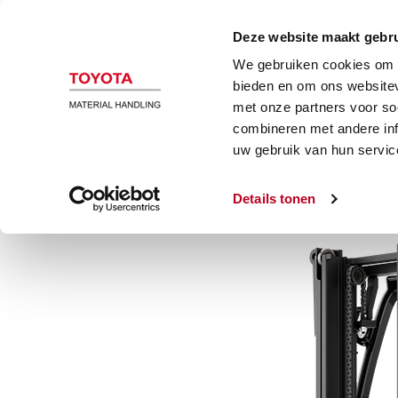
Magazijn en heftrucks
Automatiser
Deze website maakt gebru
We gebruiken cookies om c
Elektrische heftruck
bieden en om ons websitev
met onze partners voor so
combineren met andere inf
Toyota Traigo80 4-wiel 2 ton c
uw gebruik van hun servic
Details tonen