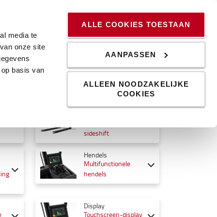
ssingen
Kennis & Trends
Werken bij
Blog
ALLE COOKIES TOESTAAN
al media te
van onze site
AANPASSEN
 gegevens
 op basis van
ALLEEN NOODZAKELIJKE
COOKIES
Voorzetapparatuur
e
Geïntegreerde
sideshift
Hendels
Multifunctionele
ting
hendels
Display
e
Touchscreen-display