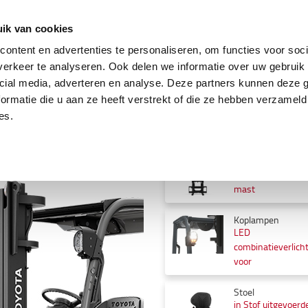
ing
Tweedehands trucks
Service & parts
Oplo
ik van cookies
ontent en advertenties te personaliseren, om functies voor soci
erkeer te analyseren. Ook delen we informatie over uw gebruik 
cial media, adverteren en analyse. Deze partners kunnen deze
Specificatie
ormatie die u aan ze heeft verstrekt of die ze hebben verzameld
ompact
es.
Selecteer verschillende opties
Mast hefhoogte
4000 mm 2-delig
mast
Koplampen
LED
combinatieverlich
voor
Stoel
in Stof uitgevoerd