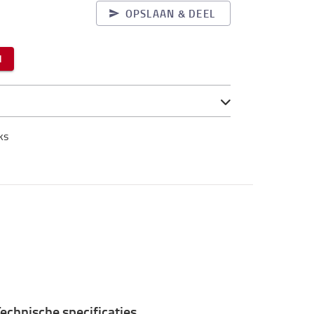
OPSLAAN & DEEL
N
ks
echnische specificaties