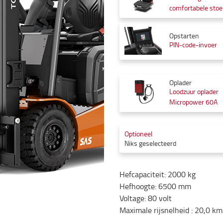
comfortabele stoe
Opstarten
PIN-code-invoer
Oplader
Loodzuur oplader
Micropower 60A
Optioneel
Niks geselecteerd
Hefcapaciteit
:
2000
kg
Hefhoogte
:
6500
mm
Voltage
:
80
volt
Maximale rijsnelheid
:
20,0
km