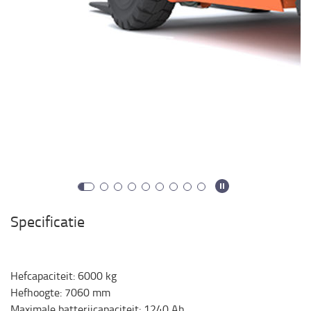
Specificatie
Hefcapaciteit
:
6000
kg
Hefhoogte
:
7060
mm
Maximale batterijcapaciteit
:
1240
Ah