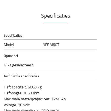
Specificaties
Specificaties
Model
9FBM60T
Optioneel
Niks geselecteerd
Technische specificaties
Hefcapaciteit
:
6000
kg
Hefhoogte
:
7060
mm
Maximale batterijcapaciteit
:
1240
Ah
Voltage
:
80
volt
Maximale rijsnelheid
:
20,0
km/h