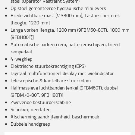
stoel (Operator Restraint System)
Op stoel gemonteerde hydraulische minilevers
Brede zichtbare mast [V 3300 mm], Lastbeschermrek
[hoogte: 1220 mm]
Lange vorken [lengte: 1200 mm (9FBM60-80T), 1800 mm
(9FBH80T)]
Automatische parkeerrrem, natte remschijven, breed
rempedaal
4-wegklep
Elektrische stuurbekrachtiging (EPS)
Digitaal multifunctioneel display met wielindicator
Telescopische & kantelbare stuurkolom
Halfmassieve luchtbanden [enkel (9FBM60T); dubbel
(9FBM70-80T, 9FBH80T)]
Zwevende bestuurderscabine
Schokvrij neerlaten
Afscherming aandrijfeenheid, beschermdak
Dubbele handgreep