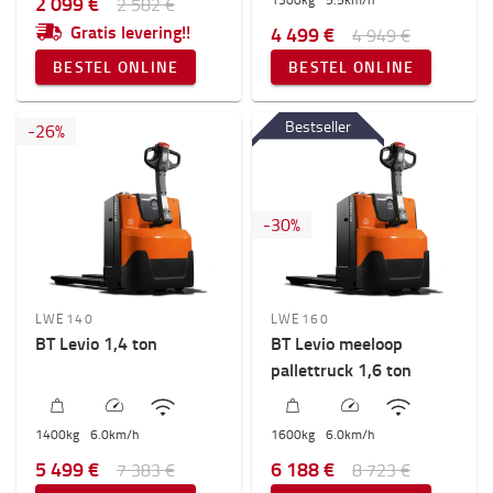
2 099 €
2 582 €
Gratis levering!!
4 499 €
4 949 €
BESTEL ONLINE
BESTEL ONLINE
Bestseller
-
26
%
-
30
%
LWE140
LWE160
BT Levio 1,4 ton
BT Levio meeloop
pallettruck 1,6 ton
1400
kg
6.0
km/h
1600
kg
6.0
km/h
5 499 €
6 188 €
7 383 €
8 723 €