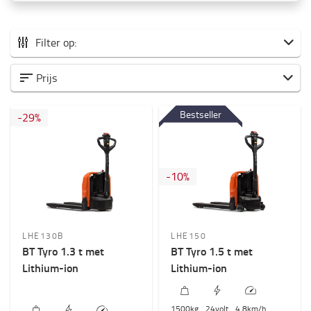
Filter op:
Alle Elektrische pallettrucks
Prijs
Meelopend
Bestseller
-
29
%
Platform
Instaand
Capaciteit (kg)
-
10
%
1300kg
-
2500kg
Hefhoogte (mm)
LHE130B
LHE150
100mm
-
300mm
BT Tyro 1.3 t met
BT Tyro 1.5 t met
Lithium-ion
Lithium-ion
Prijs
0€
-
9000€
1500
kg
24
volt
4.8
km/h