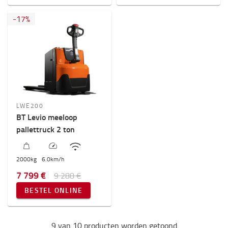
-
17
%
LWE200
BT Levio meeloop
pallettruck 2 ton
2000
kg
6.0
km/h
7 799 €
9 288 €
BESTEL ONLINE
9 van 10 producten worden getoond