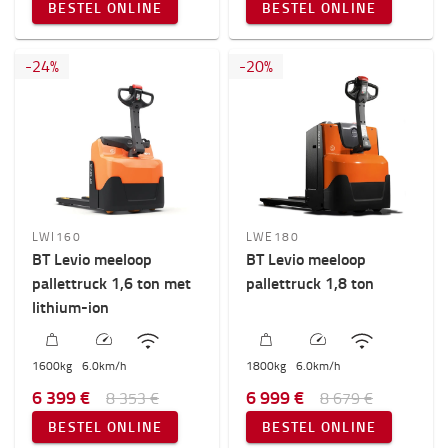
BESTEL ONLINE
BESTEL ONLINE
-
24
%
-
20
%
LWI160
LWE180
BT Levio meeloop
BT Levio meeloop
pallettruck 1,6 ton met
pallettruck 1,8 ton
lithium-ion
1600
kg
6.0
km/h
1800
kg
6.0
km/h
6 399 €
6 999 €
8 353 €
8 679 €
BESTEL ONLINE
BESTEL ONLINE