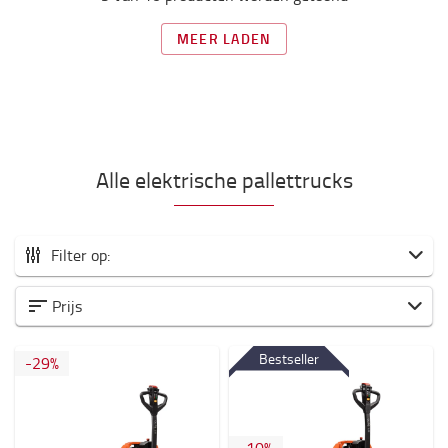
MEER LADEN
Alle elektrische pallettrucks
Filter op:
Alle Elektrische pallettrucks
Prijs
Meelopend
Bestseller
-
29
%
Platform
Instaand
Capaciteit (kg)
-
10
%