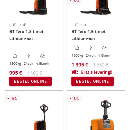
1300kg
-
2500kg
Hefhoogte (mm)
LHE130B
LHE150
100mm
-
300mm
BT Tyro 1.3 t met
BT Tyro 1.5 t met
Lithium-ion
Lithium-ion
Prijs
0€
-
12000€
1500
kg
24
volt
4.8
km/h
1 395 €
1300
kg
24
volt
4.8
km/h
1 550 €
Gratis levering!!
995 €
1 400 €
BESTEL ONLINE
BESTEL ONLINE
-
19
%
-
10
%