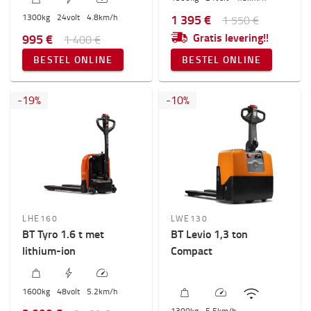
1 395 €
1300
kg
24
volt
4.8
km/h
1 550 €
Gratis levering!!
995 €
1 400 €
BESTEL ONLINE
BESTEL ONLINE
-
19
%
-
10
%
LHE160
LWE130
BT Tyro 1.6 t met
BT Levio 1,3 ton
lithium-ion
Compact
1600
kg
48
volt
5.2
km/h
1300
kg
5.5
km/h