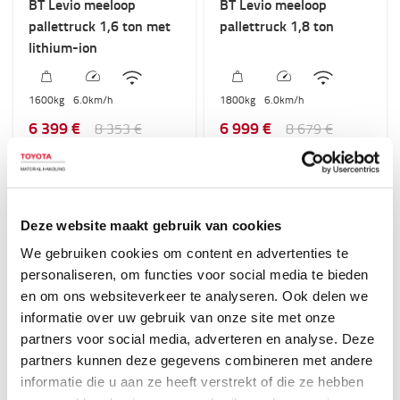
BT Levio meeloop
BT Levio meeloop
pallettruck 1,6 ton met
pallettruck 1,8 ton
lithium-ion
1600
kg
6.0
km/h
1800
kg
6.0
km/h
6 399 €
6 999 €
8 353 €
8 679 €
BESTEL ONLINE
BESTEL ONLINE
-
17
%
Deze website maakt gebruik van cookies
We gebruiken cookies om content en advertenties te
personaliseren, om functies voor social media te bieden
en om ons websiteverkeer te analyseren. Ook delen we
informatie over uw gebruik van onze site met onze
partners voor social media, adverteren en analyse. Deze
LWE200
partners kunnen deze gegevens combineren met andere
BT Levio meeloop
informatie die u aan ze heeft verstrekt of die ze hebben
pallettruck 2 ton