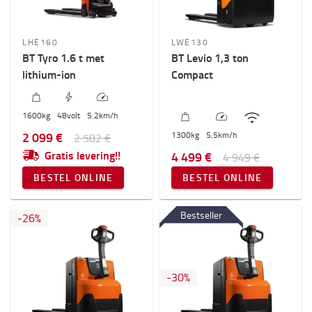
LHE160
LWE130
BT Tyro 1.6 t met
BT Levio 1,3 ton
lithium-ion
Compact
1600
kg
48
volt
5.2
km/h
2 099 €
1300
kg
5.5
km/h
2 582 €
Gratis levering!!
4 499 €
4 949 €
BESTEL ONLINE
BESTEL ONLINE
Bestseller
-
26
%
-
30
%