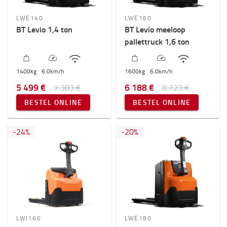
LWE140
LWE160
BT Levio 1,4 ton
BT Levio meeloop
pallettruck 1,6 ton
1400
kg
6.0
km/h
1600
kg
6.0
km/h
5 499 €
6 188 €
7 383 €
8 723 €
BESTEL ONLINE
BESTEL ONLINE
-
24
%
-
20
%
LWI160
LWE180