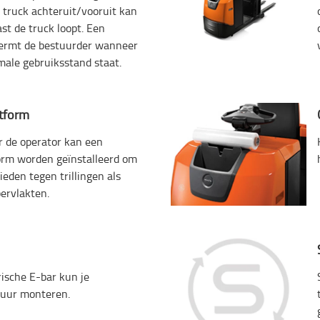
 truck achteruit/vooruit kan
st de truck loopt. Een
hermt de bestuurder wanneer
rmale gebruiksstand staat.
atform
r de operator kan een
form worden geïnstalleerd om
eden tegen trillingen als
ervlakten.
rische E-bar kun je
tuur monteren.