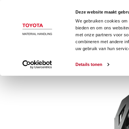
Magazijn en heftrucks
Automatiser
Deze website maakt gebru
We gebruiken cookies om c
Orderverzameltruck
bieden en om ons websitev
met onze partners voor so
combineren met andere inf
BT Optio 1,2 ton met mast
uw gebruik van hun servic
Details tonen