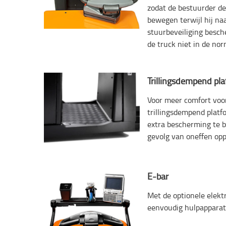
zodat de bestuurder de
bewegen terwijl hij naa
stuurbeveiliging besc
de truck niet in de no
Trillingsdempend pl
Voor meer comfort voo
trillingsdempend plat
extra bescherming te bi
gevolg van oneffen opp
E-bar
Met de optionele elekt
eenvoudig hulpappara