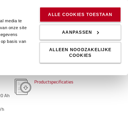
ssingen
Kennis & Trends
Werken bij
Blog
ALLE COOKIES TOESTAAN
al media te
van onze site
AANPASSEN
 gegevens
 op basis van
ALLEEN NOODZAKELIJKE
COOKIES
Productspecificaties
20
Ah
/h