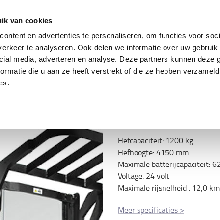
ing
Tweedehands trucks
Service & parts
Oplo
ik van cookies
ontent en advertenties te personaliseren, om functies voor soci
erkeer te analyseren. Ook delen we informatie over uw gebruik 
cial media, adverteren en analyse. Deze partners kunnen deze
Specificatie
ormatie die u aan ze heeft verstrekt of die ze hebben verzameld
es.
Servicepakket
Niet geselecteerd
Hefcapaciteit
:
1200
kg
Hefhoogte
:
4150
mm
Maximale batterijcapaciteit
:
6
Voltage
:
24
volt
Maximale rijsnelheid
:
12,0
km
Meer specificaties
>