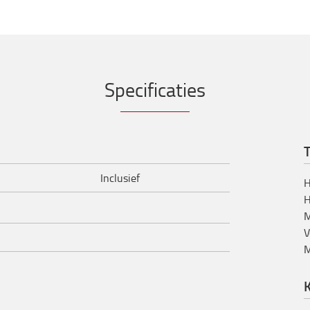
Specificaties
T
Inclusief
H
H
M
V
M