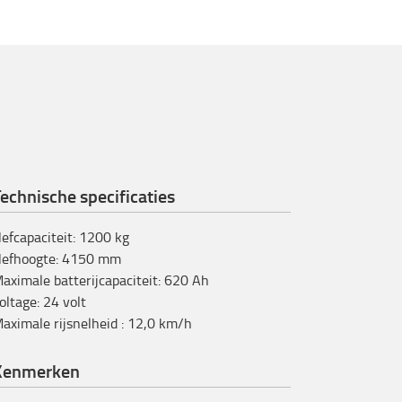
echnische specificaties
efcapaciteit
:
1200
kg
efhoogte
:
4150
mm
aximale batterijcapaciteit
:
620
Ah
oltage
:
24
volt
aximale rijsnelheid
:
12,0
km/h
Kenmerken