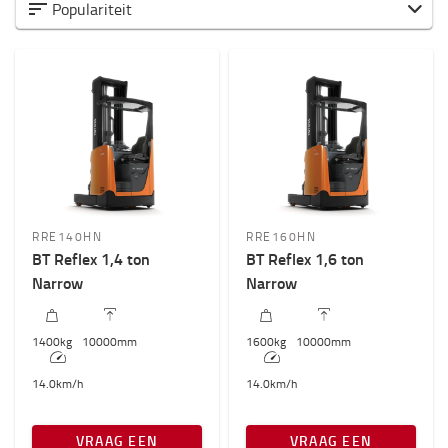
Alle Reachtrucks
Populariteit
Basistoepassing
Hoogwaardige applicatie
Specifieke toepassing
Capaciteit (kg)
1400kg
-
1600kg
Hefhoogte (mm)
RRE140HN
RRE160HN
7500mm
-
10000mm
BT Reflex 1,4 ton
BT Reflex 1,6 ton
Narrow
Narrow
Hoogte truck
2100mm
-
2400mm
1400
kg
10000
mm
1600
kg
10000
mm
14.0
km/h
14.0
km/h
VRAAG EEN
VRAAG EEN