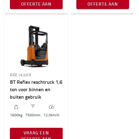
OFFERTE AAN
OFFERTE AAN
RRE160HR
BT Reflex reachtruck 1,6
ton voor binnen en
buiten gebruik
1600
kg
7500
mm
12.0
km/h
VRAAG EEN
OFFERTE AAN