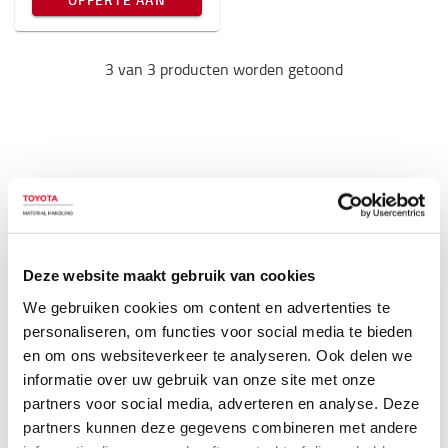
3 van 3 producten worden getoond
Veelzijdig gebruik
De Toyota RRE160HR outdoor reachtruck wordt
Deze website maakt gebruik van cookies
geleverd met verschillende
We gebruiken cookies om content en advertenties te
weersbeschermingsopties, 360° besturing en om
personaliseren, om functies voor social media te bieden
productieve, comfortabele en veilige
en om ons websiteverkeer te analyseren. Ook delen we
materiaalbehandeling te leveren. De compacte N-
informatie over uw gebruik van onze site met onze
serie met slechts 1120 mm truckbreedte kan 800
partners voor social media, adverteren en analyse. Deze
mm EURO pallet tussen de steunarmen verwerken.
partners kunnen deze gegevens combineren met andere