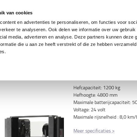
ing
Tweedehands trucks
Service & parts
Oplo
ik van cookies
ontent en advertenties te personaliseren, om functies voor soci
erkeer te analyseren. Ook delen we informatie over uw gebruik 
cial media, adverteren en analyse. Deze partners kunnen deze
Specificatie
ormatie die u aan ze heeft verstrekt of die ze hebben verzameld
rm en reach mast
es.
Servicepakket
Niet geselecteerd
Hefcapaciteit
:
1200
kg
Hefhoogte
:
4800
mm
Maximale batterijcapaciteit
:
5
Voltage
:
24
volt
Maximale rijsnelheid
:
8,0
km/
Meer specificaties
>