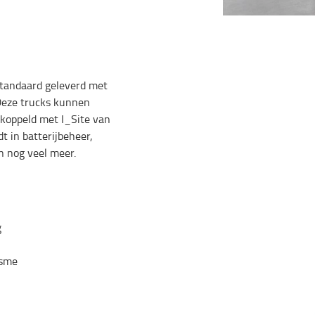
tandaard geleverd met
Deze trucks kunnen
koppeld met I_Site van
dt in batterijbeheer,
n nog veel meer.
g
isme