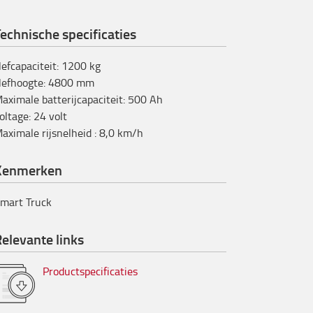
echnische specificaties
efcapaciteit
:
1200
kg
efhoogte
:
4800
mm
aximale batterijcapaciteit
:
500
Ah
oltage
:
24
volt
aximale rijsnelheid
:
8,0
km/h
Kenmerken
mart Truck
elevante links
Productspecificaties