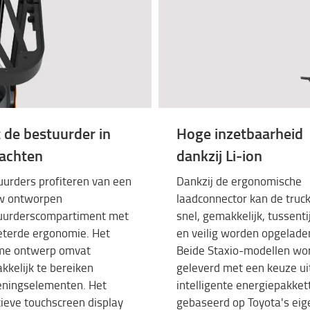
 de bestuurder in
Hoge inzetbaarheid
achten
dankzij Li-ion
uurders profiteren van een
Dankzij de ergonomische
w ontworpen
laadconnector kan de truc
uurderscompartiment met
snel, gemakkelijk, tussenti
eterde ergonomie. Het
en veilig worden opgelade
me ontwerp omvat
Beide Staxio-modellen wo
kelijk te bereiken
geleverd met een keuze ui
eningselementen. Het
intelligente energiepakket
tieve touchscreen display
gebaseerd op Toyota's eig