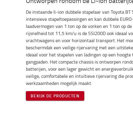
Ontworpen rondom de Li-ion batterijt
De instaande li-ion dubbele stapelaar van Toyota BT 
intensieve stapeltoepassingen en kan dubbele EURO
laadvermogen van 1 ton op de vorken en 1 ton op d
rijsnelheid tot 11,5 km/u is de SSI200D ook ideaal v
vrachtwagens en voor horizontaal transport. Het mo
beschermdak een veilige rijervaring met een uitsteke
ideaal voor het stapelen van ladingen op een hoogte 
gangpaden. Het compacte chassis is ontworpen rond
batterijen, voor een lager gewicht en energieverbrui
veilige, comfortabele en intuïtieve rijervaring die pro
werkzaamheden mogelijk maakt.
BEKIJK DE PRODUCTEN