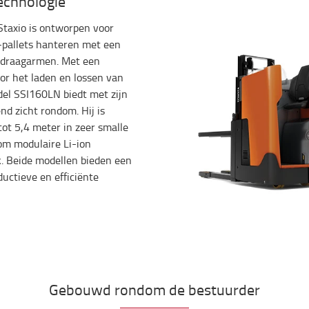
echnologie
Staxio is ontworpen voor
-pallets hanteren met een
e draagarmen. Met een
oor het laden en lossen van
del SSI160LN biedt met zijn
nd zicht rondom. Hij is
tot 5,4 meter in zeer smalle
om modulaire Li-ion
k. Beide modellen bieden een
ductieve en efficiënte
Gebouwd rondom de bestuurder