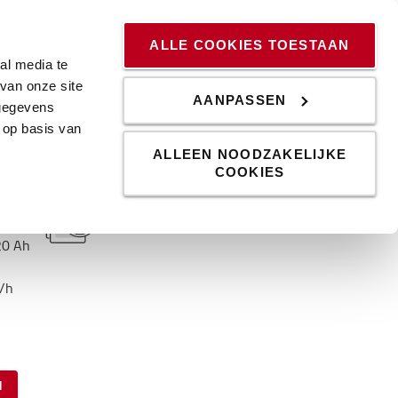
ssingen
Kennis & Trends
Werken bij
Blog
ALLE COOKIES TOESTAAN
al media te
van onze site
AANPASSEN
 gegevens
 op basis van
ALLEEN NOODZAKELIJKE
COOKIES
Productspecificaties
20
Ah
/h
N