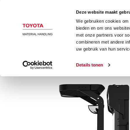
Magazijn en heftrucks
Automatiser
Deze website maakt gebru
We gebruiken cookies om c
Stapelaar
bieden en om ons websitev
met onze partners voor so
combineren met andere inf
BT Staxio 1,6 ton lithium-ion s
uw gebruik van hun servic
stapelaar
Details tonen