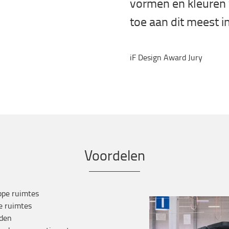
vormen en kleuren 
toe aan dit meest i
iF Design Award Jury
Voordelen
ppe ruimtes
e ruimtes
aden