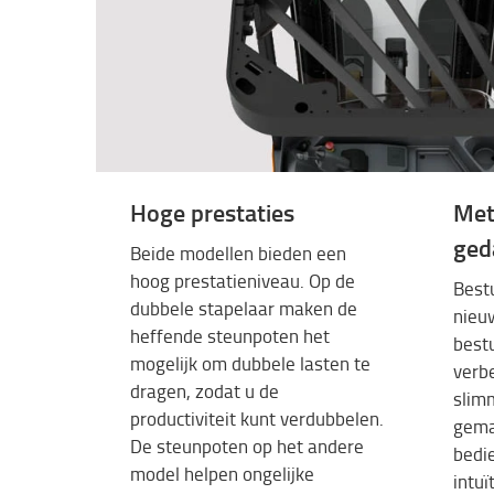
Hoge prestaties
Met
ged
Beide modellen bieden een
hoog prestatieniveau. Op de
Best
dubbele stapelaar maken de
nieu
heffende steunpoten het
best
mogelijk om dubbele lasten te
verb
dragen, zodat u de
slim
productiviteit kunt verdubbelen.
gemak
De steunpoten op het andere
bedi
model helpen ongelijke
intuï