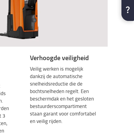
Verhoogde veiligheid
Veilig werken is mogelijk
dankzij de automatische
snelheidsreductie die de
k
bochtsnelheden regelt. Een
jds
beschermdak en het gesloten
n.
bestuurderscompartiment
rden
staan garant voor comfortabel
t 3
en veilig rijden.
ten,
en