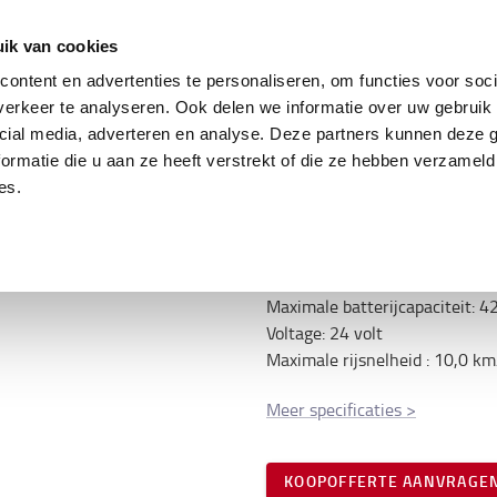
ing
Tweedehands trucks
Service & parts
Oplo
ik van cookies
ontent en advertenties te personaliseren, om functies voor soci
erkeer te analyseren. Ook delen we informatie over uw gebruik 
cial media, adverteren en analyse. Deze partners kunnen deze
Specificatie
ormatie die u aan ze heeft verstrekt of die ze hebben verzameld
malle instaande
es.
Hefcapaciteit
:
1600
kg
Hefhoogte
:
5400
mm
Maximale batterijcapaciteit
:
4
Voltage
:
24
volt
Maximale rijsnelheid
:
10,0
km
Meer specificaties
>
KOOPOFFERTE AANVRAGE