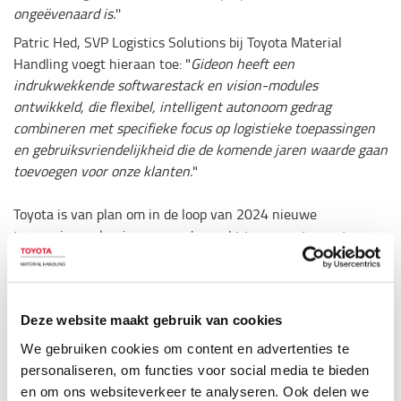
ongeëvenaard is.
''
Patric Hed, SVP Logistics Solutions bij Toyota Material
Handling voegt hieraan toe: "
Gideon heeft een
indrukwekkende softwarestack en vision-modules
ontwikkeld, die flexibel, intelligent autonoom gedrag
combineren met specifieke focus op logistieke toepassingen
en gebruiksvriendelijkheid die de komende jaren waarde gaan
toevoegen voor onze klanten.
"
Toyota is van plan om in de loop van 2024 nieuwe
toepassingsoplossingen aan de markt te presenteren, te
beginnen met order fulfilment-oplossingen voor
retaildistributie.
Het toevoegen van deze technologie en expertise aan de
Deze website maakt gebruik van cookies
bestaande knowhow op het gebied van intern transport in
combinatie met de marktdekking levert een nog
We gebruiken cookies om content en advertenties te
aantrekkelijker aanbod op voor klanten die ernaar streven
personaliseren, om functies voor social media te bieden
hun logistieke processen te automatiseren.
en om ons websiteverkeer te analyseren. Ook delen we