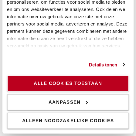
personaliseren, om functies voor social media te bieden
en om ons websiteverkeer te analyseren. Ook delen we
Flow controller
informatie over uw gebruik van onze site met onze
partners voor social media, adverteren en analyse. Deze
partners kunnen deze gegevens combineren met andere
Ons team van flow controllers onderhoudt een van de
informatie die u aan ze heeft verstrekt of die ze hebben
meest indrukwekkende logistieke systemen in
verzameld op basis van uw gebruik van hun services.
Nederland vol met geautomatiseerde technologische
hoogstandjes.
Details tonen
Als flow controller zorg je ervoor dat de logistieke
oplossing van onze klant in optimale conditie blijft. Je
beheert on-site een van de grootste vloten van
ALLE COOKIES TOESTAAN
onbemande voertuigen van Toyota.
Zoek samen naar de juiste oplossing en laat als flow
AANPASSEN
controller het vooral niet na om verbeteringen voor te
stellen.
ALLEEN NOODZAKELIJKE COOKIES
BEKIJK VACATURES