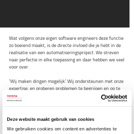
Wat volgens onze eigen software engineers deze functie
zo boeiend maakt, is de directe invloed die je hebt in de
realisatie van een automatiseringsproject. We streven
naar perfectie in elke toepassing en daar hebben we veel
voor over.
‘Wij maken dingen mogelijk.’ Wij ondersteunen met onze
expertise, en proberen problemen te begrijpen en op te
lossen. Als onze hulp gewenst is, dan zijn we er.
BEKIJK VACATURES
Deze website maakt gebruik van cookies
TERUG NAAR DE WERKEN BIJ PAGINA
We gebruiken cookies om content en advertenties te