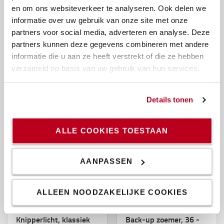
en zorgt ervoor dat
en om ons websiteverkeer te analyseren. Ook delen we
de lader permanent
informatie over uw gebruik van onze site met onze
kan worden
partners voor social media, adverteren en analyse. Deze
aangesloten
partners kunnen deze gegevens combineren met andere
informatie die u aan ze heeft verstrekt of die ze hebben
280 €
Vanaf 349 €
verzameld op basis van uw gebruik van hun services.
BESTEL ONLINE
BESTEL ONLINE
Details tonen
-10%
ALLE COOKIES TOESTAAN
AANPASSEN
ALLEEN NOODZAKELIJKE COOKIES
Knipperlicht, klassiek
Back-up zoemer, 36 -