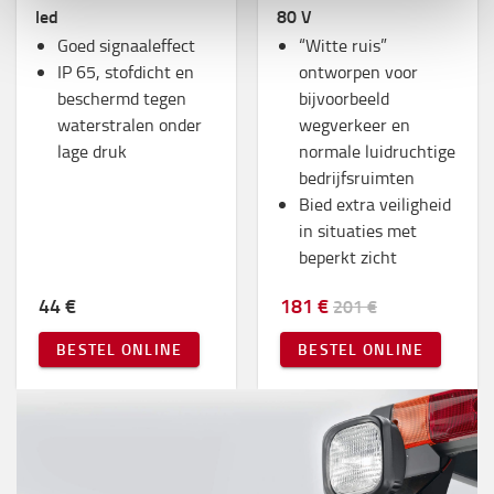
led
80 V
Goed signaaleffect
“Witte ruis”
IP 65, stofdicht en
ontworpen voor
beschermd tegen
bijvoorbeeld
waterstralen onder
wegverkeer en
lage druk
normale luidruchtige
bedrijfsruimten
Bied extra veiligheid
in situaties met
beperkt zicht
44 €
181 €
201 €
BESTEL ONLINE
BESTEL ONLINE