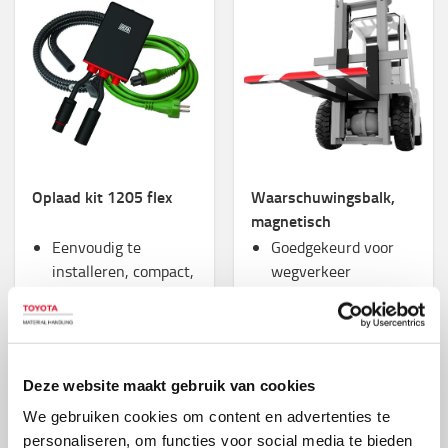
Oplaad kit 1205 flex
Waarschuwingsbalk,
magnetisch
Eenvoudig te
Goedgekeurd voor
installeren, compact,
wegverkeer
Plugin verbindingen,
Eenvoudig en snel te
flexibele kabels en
monteren:
een verstelbare
Magnetische
beugel
insteekholtes voor
Deze website maakt gebruik van cookies
Moderne
alle soorten vorken
schakelmodustechnologie
We gebruiken cookies om content en advertenties te
behoudt uw batterij
personaliseren, om functies voor social media te bieden