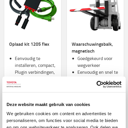
Oplaad kit 1205 flex
Waarschuwingsbalk,
magnetisch
Eenvoudig te
Goedgekeurd voor
installeren, compact,
wegverkeer
Plugin verbindingen,
Eenvoudig en snel te
flexibele kabels en
monteren:
een verstelbare
Magnetische
beugel
insteekholtes voor
Moderne
alle soorten vorken
Deze website maakt gebruik van cookies
schakelmodustechnologie
behoudt uw batterij
We gebruiken cookies om content en advertenties te
en zorgt ervoor dat
personaliseren, om functies voor social media te bieden
de lader permanent
en om ons websiteverkeer te analyseren. Ook delen we