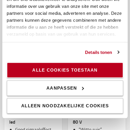
kan worden
informatie over uw gebruik van onze site met onze
aangesloten
partners voor social media, adverteren en analyse. Deze
partners kunnen deze gegevens combineren met andere
280 €
Vanaf 349 €
informatie die u aan ze heeft verstrekt of die ze hebben
verzameld op basis van uw gebruik van hun services.
BESTEL ONLINE
BESTEL ONLINE
-10%
Details tonen
ALLE COOKIES TOESTAAN
AANPASSEN
ALLEEN NOODZAKELIJKE COOKIES
Knipperlicht, klassiek
Back-up zoemer, 36 -
led
80 V
Goed signaaleffect
“Witte ruis”