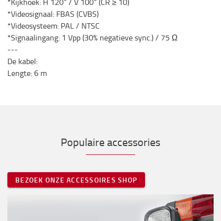
*Kijkhoek: H 120° / V 100° (CR ≥ 10)
*Videosignaal: FBAS (CVBS)
*Videosysteem: PAL / NTSC
*Signaalingang: 1 Vpp (30% negatieve sync.) / 75 Ω
---
De kabel:
Lengte: 6 m
Populaire accessories
BEZOEK ONZE ACCESSOIRES SHOP