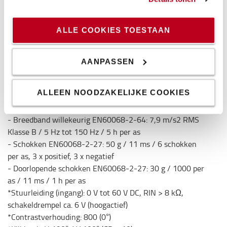
*Aantal video-ingangen: 3
*Achtergrondverlichting: typ. 500 cd/m²
ALLE COOKIES TOESTAAN
*Schermafmetingen: Diagonaal 17,8 cm, 16:9-
verhouding
*Resolutie in pixels: H800 x 3 (RGB) x V480 pixels
AANPASSEN
*Opslagtemperatuur: -30 °C tot +80 °C
*Schokbestendigheid / Trillingsbestendigheid:
ALLEEN NOODZAKELIJKE COOKIES
- Trillingen EN60068-2-6: 5 g (60 Hz tot 500 Hz) / 0,35
mm (10 Hz tot 60 Hz) / 2 h per as
- Breedband willekeurig EN60068-2-64: 7,9 m/s2 RMS
Klasse B / 5 Hz tot 150 Hz / 5 h per as
- Schokken EN60068-2-27: 50 g / 11 ms / 6 schokken
per as, 3 x positief, 3 x negatief
- Doorlopende schokken EN60068-2-27: 30 g / 1000 per
as / 11 ms / 1 h per as
*Stuurleiding (ingang): 0 V tot 60 V DC, RIN > 8 kΩ,
schakeldrempel ca. 6 V (hoogactief)
*Contrastverhouding: 800 (0°)