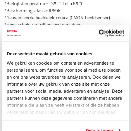
*Bedrijfstemperatuur: -35 °C tot +65 °C
*Beschermingsklasse: IP69K
*Geavanceerde beeldelektronica (CMOS-beeldsensor)
*Hoge schok- en trillingsbestendigheid
*Hoge gevoeligheid voor licht
*Scherpe en contrastrijke beelden
*Behuizing: roestvrij staal
*Gewicht: Ca. 0,25 kg
Deze website maakt gebruik van cookies
*Opslagtemperatuur: -40 °C tot +85 °C
We gebruiken cookies om content en advertenties te
*Aansluitkabel: 0,7 m gegoten, waterdichte M12/5-
personaliseren, om functies voor social media te bieden
polige connector
en om ons websiteverkeer te analyseren. Ook delen we
---
informatie over uw gebruik van onze site met onze
De monitor:
partners voor social media, adverteren en analyse. Deze
*Monitorformaat: 7”
partners kunnen deze gegevens combineren met andere
*Beschermingsklasse: IP 30
informatie die u aan ze heeft verstrekt of die ze hebben
*Bedrijfstemperatuur: -30 °C tot +80 °C
verzameld op basis van uw gebruik van hun services.
*Voedingsspanning: 12 V…48 V DC (9 V…60 V DC)
*Zekering: 5 A / 250 V AC IEC 60127-2 Standaard
glastype 5 mm x 20 mm (in aansluitkabel)
Details tonen