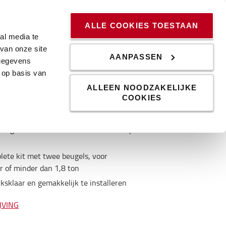
ssingen
Kennis & Trends
Werken bij
Blog
ALLE COOKIES TOESTAAN
al media te
van onze site
AANPASSEN
 gegevens
 op basis van
ALLEEN NOODZAKELIJKE
COOKIES
et past op 90% van de heftrucks in de markt.
eilige en efficiente manier in het schap te
lete kit met twee beugels, voor
r of minder dan 1,8 ton
iksklaar en gemakkelijk te installeren
JVING