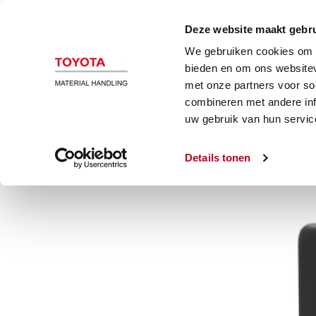
Magazijn en heftrucks
Automatiser
Deze website maakt gebru
We gebruiken cookies om c
Veiligheid
bieden en om ons websitev
met onze partners voor so
combineren met andere inf
Redeye vorkheftruck laserkit
uw gebruik van hun servic
Details tonen