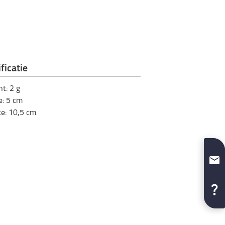
ficatie
ht
:
2
g
e
:
5
cm
te
:
10,5
cm