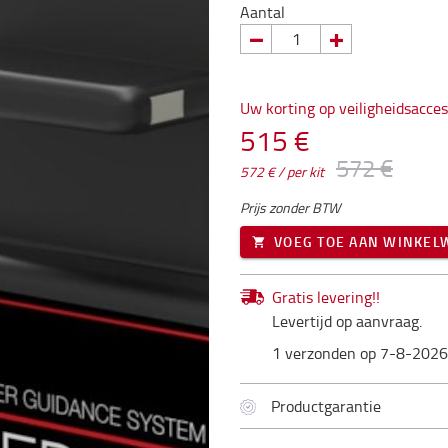
Aantal
Uw korting op veiligheidsacces
515 €
572 €
572 € / per kit
Prijs zonder BTW
VOEG TOE AAN WINKE
Gratis levering!!
Levertijd op aanvraag.
1 verzonden op 7-8-2026
Productgarantie