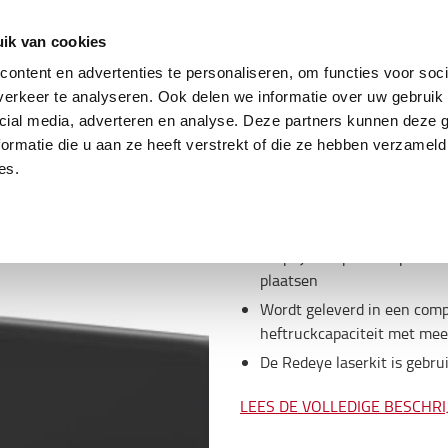
ing
Tweedehands trucks
Service & parts
Oplo
ik van cookies
ontent en advertenties te personaliseren, om functies voor soci
erkeer te analyseren. Ook delen we informatie over uw gebruik 
cial media, adverteren en analyse. Deze partners kunnen deze
Omschrijving
ormatie die u aan ze heeft verstrekt of die ze hebben verzameld
es.
Item
:
100PAL001451
Uniek veiligheidsproduct, h
Helpt je om pallets op een v
plaatsen
Wordt geleverd in een comp
heftruckcapaciteit met mee
De Redeye laserkit is gebru
LEES DE VOLLEDIGE BESCHRI