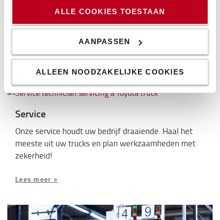
afstemmen. Natuurlijk willen we ook schades
ALLE COOKIES TOESTAAN
voorkomen, en met I_Site zetten we een grote stap
voorwaarts naar een groter bewustzijn rondom onze
AANPASSEN
intern transport vloot. Als deze pilot een succes blijkt,
rollen we het uit in de rest van de PontMeyer-
organisatie.”
ALLEEN NOODZAKELIJKE COOKIES
Service
Onze service houdt uw bedrijf draaiende. Haal het
meeste uit uw trucks en plan werkzaamheden met
zekerheid!
Lees meer >