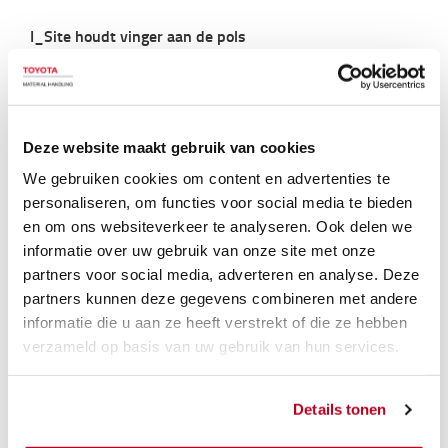
I_Site houdt vinger aan de pols
Met de komst van de nieuwe vloot moderne Toyota
trucks zet PontMeyer een duidelijke stap richting
kostenverlaging. De nieuwe Tonero 8-serie is naar
verwachting tot wel 35% zuiniger in gebruik en dankzij
Deze website maakt gebruik van cookies
het Toyota vlootmanagementsysteem I_Site wil het
bedrijf verdere optimalisatiestappen te maken. Elke
We gebruiken cookies om content en advertenties te
truck is voorzien van een I_Site module en antenne. De
personaliseren, om functies voor social media te bieden
trucks wisselen in real time informatie over de inzet uit
en om ons websiteverkeer te analyseren. Ook delen we
en deze kan via de webbased applicatie in detail worden
informatie over uw gebruik van onze site met onze
geanalyseerd. De chauffeurs loggen in met een eigen
partners voor social media, adverteren en analyse. Deze
pincode en I_Site volgt nauwkeurig het gebruik.
partners kunnen deze gegevens combineren met andere
informatie die u aan ze heeft verstrekt of die ze hebben
“Weten wat je doet is belangrijk”, stelt Ronald van
verzameld op basis van uw gebruik van hun services.
Hekezen. “We hebben een sterk wisselende groep
chauffeurs en met behulp van het
Details tonen
vlootmanagementsysteem gaan we kijken hoe we
bijvoorbeeld nog beter de opleiding op de inzet kunnen