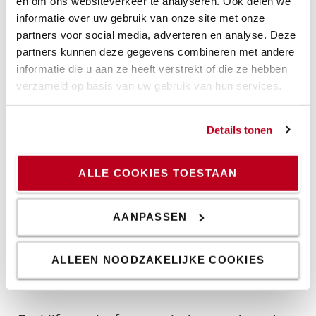
en om ons websiteverkeer te analyseren. Ook delen we
informatie over uw gebruik van onze site met onze
partners voor social media, adverteren en analyse. Deze
BT Tyro 1t met Lithium-ion
partners kunnen deze gegevens combineren met andere
informatie die u aan ze heeft verstrekt of die ze hebben
Beste keuze voor incidenteel stapelen
verzameld op basis van uw gebruik van hun services.
Geschikt voor ladingen tot 1000 kg
Voor kleinere winkels
Details tonen
Snelle levering
4 399 €
5 756 €
ALLE COOKIES TOESTAAN
ONLINE KOPEN
AANPASSEN
ALLEEN NOODZAKELIJKE COOKIES