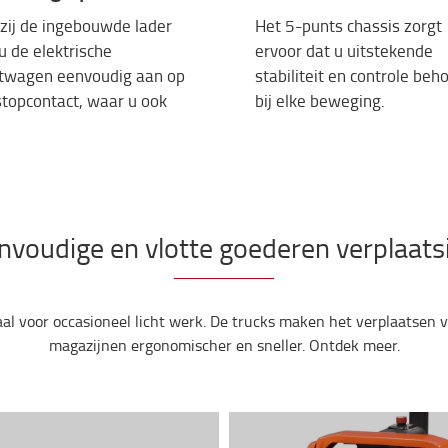
zij
de
ingebouwde
lader
Het 5-punts chassis
zorgt
 u de elektrische
er
voor
dat
u
uitstekende
etwagen
eenvoudig
aan
op
stabiliteit
en
controle
beho
stopcontact
,
waar
u
ook
bij
elke
beweging
.
nvoudige en vlotte goederen verplaats
eaal voor occasioneel licht werk. De trucks maken het verplaatsen 
magazijnen ergonomischer en sneller. Ontdek meer.