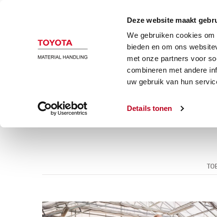
Magazijn en heftrucks
Automatiser
Deze website maakt gebru
We gebruiken cookies om c
Elektrische pallettruck
bieden en om ons websitev
met onze partners voor so
El
combineren met andere inf
uw gebruik van hun servic
Details tonen
De BT Levio LWE elektrische pallettrucks zi
TO