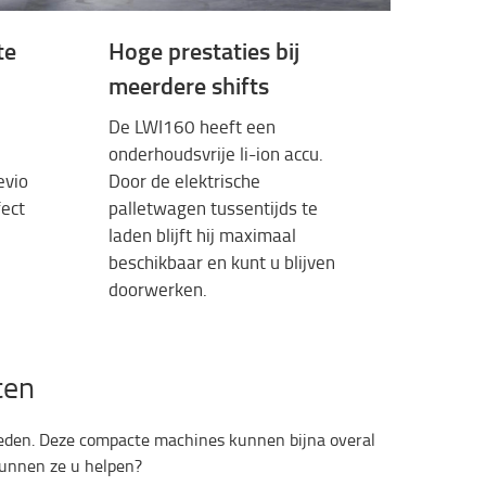
te
Hoge prestaties bij
meerdere shifts
De LWI160
heeft
een
onderhoudsvrije
li-ion
accu
.
evio
Door de elektrische
fect
palletwagen
tussentijds
te
laden
blijft
hij
maximaal
beschikbaar
en
kunt u
blijven
doorwerken
.
ten
heden. Deze compacte machines kunnen bijna overal
 kunnen ze u helpen?