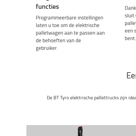
functies
Dank
sluit
P
rogrammeerbare
instellingen
pall
laten u toe
om de elektrische
een
palletwagen
aan
te
passen
aan
bent.
de
behoeften
van de
gebruiker
.
Ee
De BT Tyro elektrische pallettrucks zijn id