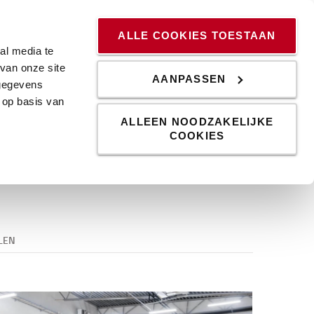
ssingen
Kennis & Trends
Werken bij
Blog
ALLE COOKIES TOESTAAN
al media te
van onze site
AANPASSEN
 gegevens
cks
 op basis van
ALLEEN NOODZAKELIJKE
COOKIES
lijks gebruik in supermarkten en magazijnen.
LEN