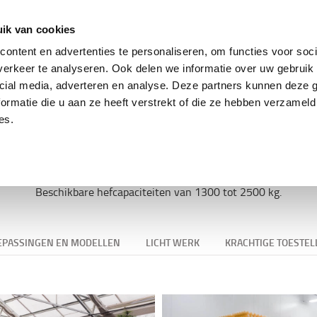
ing
Tweedehands trucks
Service & parts
Oplo
ik van cookies
ontent en advertenties te personaliseren, om functies voor soci
erkeer te analyseren. Ook delen we informatie over uw gebruik 
cial media, adverteren en analyse. Deze partners kunnen deze
ektrische meelooppallettru
ormatie die u aan ze heeft verstrekt of die ze hebben verzameld
es.
jn geschikt voor horizontaal transport. Deze zijn ideaal voor dage
Beschikbare hefcapaciteiten van 1300 tot 2500 kg.
EPASSINGEN EN MODELLEN
LICHT WERK
KRACHTIGE TOESTEL