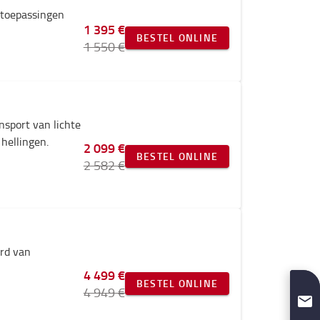
e toepassingen
1 395 €
BESTEL ONLINE
1 550 €
nsport van lichte
hellingen.
2 099 €
BESTEL ONLINE
2 582 €
rd van
4 499 €
BESTEL ONLINE
4 949 €