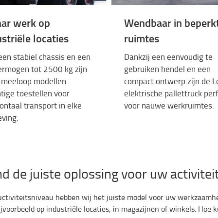
ar werk op
Wendbaar in beperk
striële locaties
ruimtes
een
stabiel
chassis
en
een
Dankzij
een
eenvoudig
te
ermogen
tot 2500 kg
zijn
gebruiken
hendel
en
een
meeloop
modellen
compact
ontwerp
zijn
de
L
tige
toestellen
voor
elektrische pallettruck
per
ontaal
transport in
elke
voor
nauwe
werkruimtes
.
ving
.
nd de juiste oplossing voor uw activitei
ductiviteitsniveau hebben wij het juiste model voor uw werkzaam
jvoorbeeld op industriële locaties, in magazijnen of winkels. Hoe