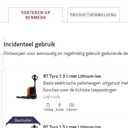
SORTEREN OP
PRODUCTVERMELDING
KENMERK
Incidenteel gebruik
Ontworpen voor eenvoudig en regelmatig gebruik gedurende de
BT Tyro 1.3 t met Lithium-ion
Basis elektrische palletwagen uitgerust me
functies voor de lichtste toepassingen
LHE130B
1300
kg
24
volt
4.8
km/h
Bestseller
BT Tyro 1.5 t met Lithium-ion