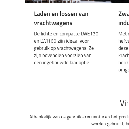
Laden en lossen van
Zwa
vrachtwagens
indu
De
lichte
en
compacte
LWE130
Met
en
LWI160
zijn
ideaal
voor
hefv
gebruik
op
vrachtwagens
. Ze
de
ze
zijn
bovendien
voorzien
van
krach
een
ingebouwde
laadoptie
.
horiz
omge
Vi
Afhankelijk van de gebruiksfrequentie en het pro
worden gebruikt, bi