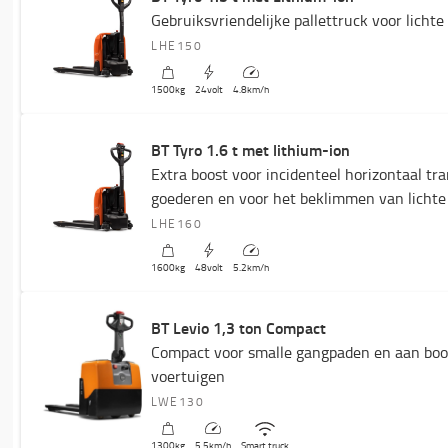
Gebruiksvriendelijke pallettruck voor licht
LHE150
1500
kg
24
volt
4.8
km/h
BT Tyro 1.6 t met lithium-ion
Extra boost voor incidenteel horizontaal tra
goederen en voor het beklimmen van lichte 
LHE160
1600
kg
48
volt
5.2
km/h
BT Levio 1,3 ton Compact
Compact voor smalle gangpaden en aan boo
voertuigen
LWE130
1300
kg
5.5
km/h
Smart truck