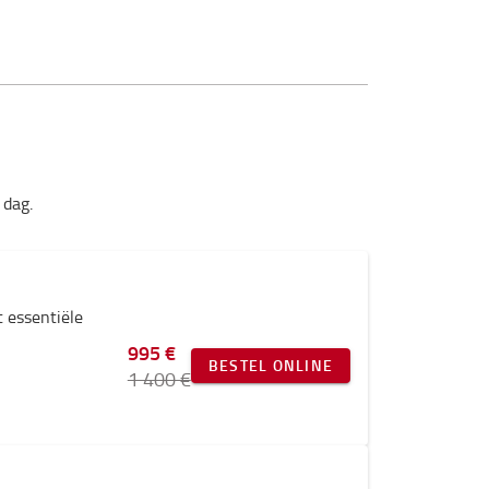
 dag.
t essentiële
995 €
BESTEL ONLINE
1 400 €