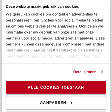
Deze website maakt gebruik van cookies
We gebruiken cookies om content en advertenties te
personaliseren, om functies voor social media te bieden
en om ons websiteverkeer te analyseren. Ook delen we
informatie over uw gebruik van onze site met onze
De unieke BT Powerdrive vermindert de uitvaltijd
partners voor social media, adverteren en analyse. Deze
partners kunnen deze gegevens combineren met andere
Een unieke combinatie van contactloze bediening en CAN-
informatie die u aan ze heeft verstrekt of die ze hebben
communicatie zorgt voor uitstekende rijeigenschappen en
verzameld op basis van uw gebruik van hun services.
minder uitvaltijd. Deze functie biedt ook een snelle,
betrouwbare communicatie en laat programmering toe –
de truck kan aan u en/of uw toepassing worden aangepast
Details tonen
met 20% minder energieverbruik.
ALLE COOKIES TOESTAAN
AANPASSEN