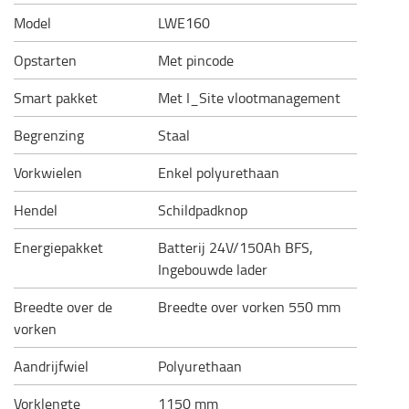
Model
LWE160
Opstarten
Met pincode
Smart pakket
Met I_Site vlootmanagement
Begrenzing
Staal
Vorkwielen
Enkel polyurethaan
Hendel
Schildpadknop
Energiepakket
Batterij 24V/150Ah BFS,
Ingebouwde lader
Breedte over de
Breedte over vorken 550 mm
vorken
Aandrijfwiel
Polyurethaan
Vorklengte
1150 mm