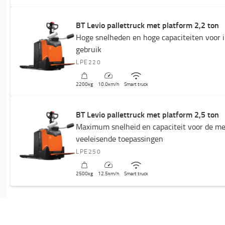
BT Levio pallettruck met platform 2,2 ton
Hoge snelheden en hoge capaciteiten voor i
gebruik
LPE220
2200
kg
10.0
km/h
Smart truck
BT Levio pallettruck met platform 2,5 ton
Maximum snelheid en capaciteit voor de m
veeleisende toepassingen
LPE250
2500
kg
12.5
km/h
Smart truck