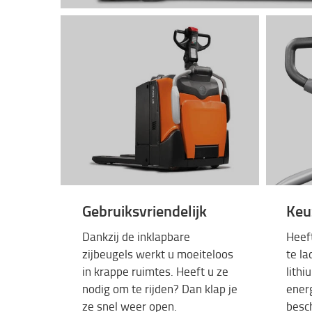
Gebruiksvriendelijk
Keuz
Dankzij
de
inklapbare
Heef
zijbeugels
werkt
u
moeiteloos
te
la
in
krappe
ruimtes
.
Heeft u ze
lith
nodig
om
te
rijden
? Dan
klap
je
ener
ze
snel
weer
open.
besc