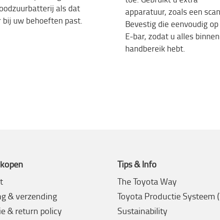
loodzuurbatterij
als
dat
apparatuur
,
zoals
een
scan
r
bij
uw
behoeften
past.
Bevestig
die
eenvoudig
op
E-bar,
zodat
u
alles
binnen
handbereik
hebt
.
 kopen
Tips & Info
t
The Toyota Way
ng & verzending
Toyota Productie Systeem 
e & return policy
Sustainability