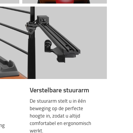
Verstelbare stuurarm
De
stuurarm
stelt
u in
één
beweging
op de
perfecte
hoogte
in,
zodat
u
altijd
comfortabel
en
ergonomisch
ing
werkt
.