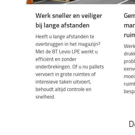
Werk sneller en veiliger
Gem
bij lange afstanden
man
rui
Heeft u
lange
afstanden
te
overbruggen
in het
magazijn
?
Werk
Met de BT
Levio
LPE
werkt
u
druk
efficiënt
en
zonder
prob
onderbrekingen
. Of u nu pallets
eenv
vervoert
in
grote
ruimtes
of
moei
intensieve
taken
uitvoert
,
ruim
behoudt
altijd
controle
en
besp
snelheid
.
D