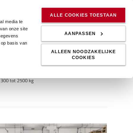
ssingen
Kennis & Trends
Werken bij
Blog
ALLE COOKIES TOESTAAN
al media te
van onze site
AANPASSEN
 gegevens
cks
 op basis van
ALLEEN NOODZAKELIJKE
COOKIES
pklapbaar bestuurdersplatform. Ideaal voor wie
 1300 tot 2500 kg