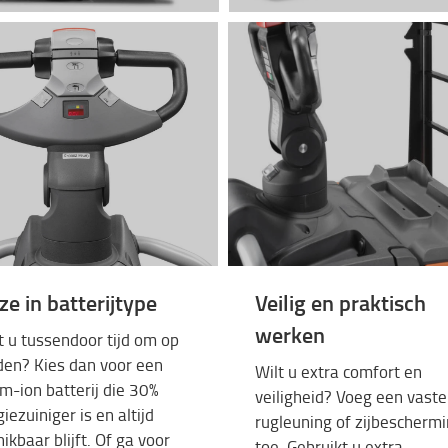
e in batterijtype
Veilig en praktisch
werken
t u
tussendoor
tijd
om op
den?
Kies
dan
voor
een
Wilt u extra comfort
en
ium-ion
batterij
die 30%
veiligheid
?
Voeg
een
vaste
giezuiniger
is
en
altijd
rugleuning
of
zijbescherm
hikbaar
blijft
. Of ga
voor
toe.
Gebruikt
u extra