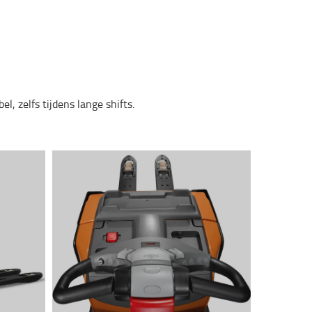
bel
,
zelfs
tijdens
lange
shifts.