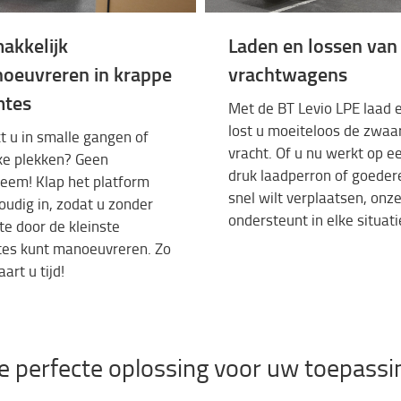
akkelijk
Laden en lossen van
oeuvreren in krappe
vrachtwagens
mtes
Met de BT
Levio
LPE
laad
lost
u
moeiteloos
de
zwaa
t
u in
smalle
gangen
of
vracht
. Of u nu
werkt
op
e
ke
plekken
?
Geen
druk
laadperron
of
goeder
leem
! Klap
het platform
snel
wilt
verplaatsen
,
onz
oudig
in,
zodat
u
zonder
ondersteunt
in
elke
situati
te
door de
kleinste
tes
kunt manoeuvreren
.
Zo
aart
u
tijd!
e perfecte oplossing voor uw toepassi