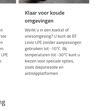
Klaar voor koude
omgevingen
en
Werkt
u in
een
koelcel
of
rste
vriesomgeving
? U
kunt
de BT
en
Levio
LPE
zonder
aanpassingen
en
gebruiken
tot -10°C.
Bij
e
LPE
temperaturen
tot -30°C
kunt
u
e
.
kiezen
voor
speciale
opties
,
zoals
diepvries
olie
en
antislipplatformen
.
ng