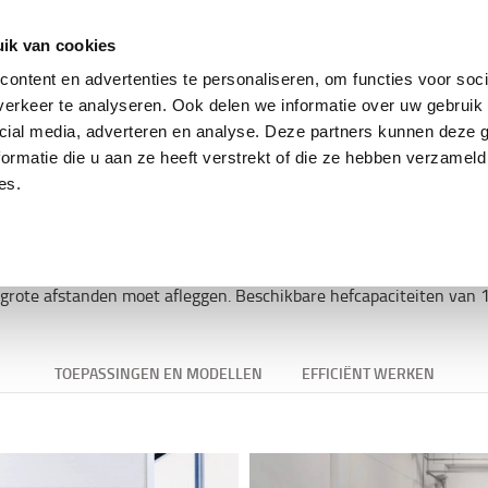
ing
Tweedehands trucks
Service & parts
Oplo
ik van cookies
ontent en advertenties te personaliseren, om functies voor soci
erkeer te analyseren. Ook delen we informatie over uw gebruik 
cial media, adverteren en analyse. Deze partners kunnen deze
ektrische platform pallettru
ormatie die u aan ze heeft verstrekt of die ze hebben verzameld
es.
bineren een hoge rijsnelheid en compacte bouw met een handig o
t grote afstanden moet afleggen. Beschikbare hefcapaciteiten van
TOEPASSINGEN EN MODELLEN
EFFICIËNT WERKEN