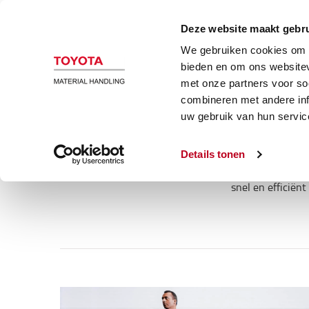
Magazijn en heftrucks
Automatiser
Deze website maakt gebru
We gebruiken cookies om c
Elektrische pallettruck
bieden en om ons websitev
met onze partners voor so
El
combineren met andere inf
uw gebruik van hun servic
Details tonen
Onze BT Levio LPE elektrische palletwagen com
snel en efficiën