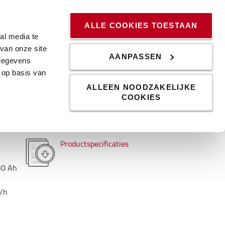
ssingen
Kennis & Trends
Werken bij
Blog
ALLE COOKIES TOESTAAN
al media te
van onze site
AANPASSEN
 gegevens
 op basis van
ALLEEN NOODZAKELIJKE
COOKIES
Productspecificaties
30
Ah
/h