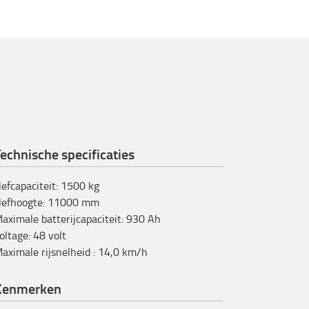
echnische specificaties
efcapaciteit
:
1500
kg
efhoogte
:
11000
mm
aximale batterijcapaciteit
:
930
Ah
oltage
:
48
volt
aximale rijsnelheid
:
14,0
km/h
Kenmerken