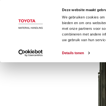
Magazijn en heftrucks
Automatiser
Deze website maakt gebru
We gebruiken cookies om c
Smalle gangen truck
bieden en om ons websitev
met onze partners voor so
combineren met andere inf
BT Vector smallegangentruck 1,
uw gebruik van hun servic
Details tonen