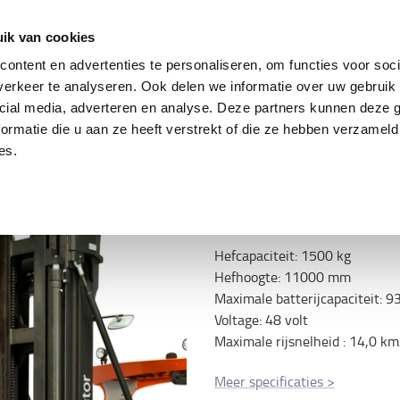
ing
Tweedehands trucks
Service & parts
Oplo
ik van cookies
ontent en advertenties te personaliseren, om functies voor soci
erkeer te analyseren. Ook delen we informatie over uw gebruik 
cial media, adverteren en analyse. Deze partners kunnen deze
Specificatie
ormatie die u aan ze heeft verstrekt of die ze hebben verzameld
5 ton
es.
Servicepakket
Niet geselecteerd
Hefcapaciteit
:
1500
kg
Hefhoogte
:
11000
mm
Maximale batterijcapaciteit
:
9
Voltage
:
48
volt
Maximale rijsnelheid
:
14,0
km
Meer specificaties
>