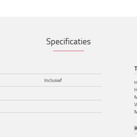
Specificaties
T
Inclusief
H
H
M
V
M