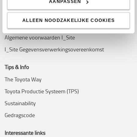
Hoe koop ik een truck online
AANPASSEN
Veelgestelde vragen
ALLEEN NOODZAKELIJKE COOKIES
Algemene voorwaarden
Algemene voorwaarden I_Site
I_Site Gegevensverwerkingsovereenkomst
Tips & Info
The Toyota Way
Toyota Productie Systeem (TPS)
Sustainability
Gedragscode
Interessante links