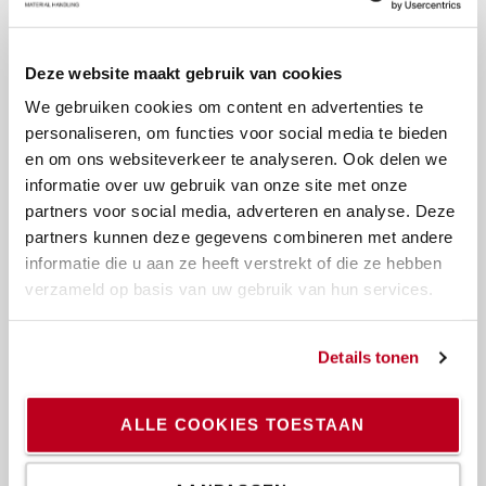
Over Toyota
Wie wij zijn
Deze website maakt gebruik van cookies
Waarom kiezen voor Toyota
We gebruiken cookies om content en advertenties te
Design Center
personaliseren, om functies voor social media te bieden
en om ons websiteverkeer te analyseren. Ook delen we
Logistics Solutions Center
informatie over uw gebruik van onze site met onze
partners voor social media, adverteren en analyse. Deze
Werken bij Toyota Material Handling
partners kunnen deze gegevens combineren met andere
Dealers
informatie die u aan ze heeft verstrekt of die ze hebben
verzameld op basis van uw gebruik van hun services.
Online kopen
Details tonen
Contact
Levering & verzending
ALLE COOKIES TOESTAAN
Garantie & return policy