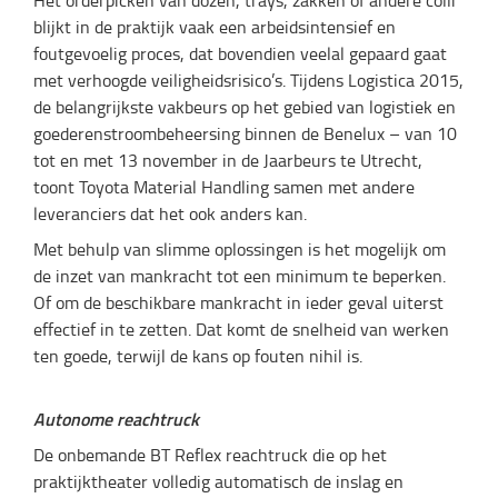
Het orderpicken van dozen, trays, zakken of andere colli
blijkt in de praktijk vaak een arbeidsintensief en
foutgevoelig proces, dat bovendien veelal gepaard gaat
met verhoogde veiligheidsrisico’s. Tijdens Logistica 2015,
de belangrijkste vakbeurs op het gebied van logistiek en
goederenstroombeheersing binnen de Benelux – van 10
tot en met 13 november in de Jaarbeurs te Utrecht,
toont Toyota Material Handling samen met andere
leveranciers dat het ook anders kan.
Met behulp van slimme oplossingen is het mogelijk om
de inzet van mankracht tot een minimum te beperken.
Of om de beschikbare mankracht in ieder geval uiterst
effectief in te zetten. Dat komt de snelheid van werken
ten goede, terwijl de kans op fouten nihil is.
Autonome reachtruck
De onbemande BT Reflex reachtruck die op het
praktijktheater volledig automatisch de inslag en