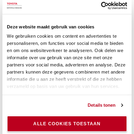
WHATSAPP ONS
Deze website maakt gebruik van cookies
We gebruiken cookies om content en advertenties te
Ook interessant
personaliseren, om functies voor social media te bieden
en om ons websiteverkeer te analyseren. Ook delen we
informatie over uw gebruik van onze site met onze
partners voor social media, adverteren en analyse. Deze
Servicemelding via I_Site app
partners kunnen deze gegevens combineren met andere
informatie die u aan ze heeft verstrekt of die ze hebben
Via de Toyota I_Site app kunt u voortaan nog sneller
verzameld op basis van uw gebruik van hun services.
en eenvoudiger een servicemelding versturen.
Ontdek de voordelen van de app.
Efficiënter melden van een storing.
Details tonen
Houd een servicemelding in eigen hand.
Voeg een foto of bericht toe aan de melding.
ALLE COOKIES TOESTAAN
Geen onnodige telefonische wachttijden.