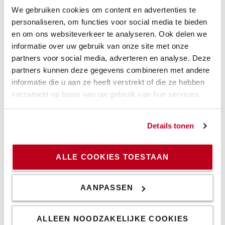
We gebruiken cookies om content en advertenties te
personaliseren, om functies voor social media te bieden
en om ons websiteverkeer te analyseren. Ook delen we
informatie over uw gebruik van onze site met onze
partners voor social media, adverteren en analyse. Deze
partners kunnen deze gegevens combineren met andere
informatie die u aan ze heeft verstrekt of die ze hebben
verzameld op basis van uw gebruik van hun services.
Wanneer een tweedehands truck binnenkomt
Details tonen
Onze tweedehands truck begint zijn reis met een
uitgebreide inspectie waar de classificatie bepaald wordt.
ALLE COOKIES TOESTAAN
Hier wordt bepaald of een truck goed genoeg is om te
herstellen en te worden verkocht. Ook de
AANPASSEN
batterijcapaciteit wordt getest.
ALLEEN NOODZAKELIJKE COOKIES