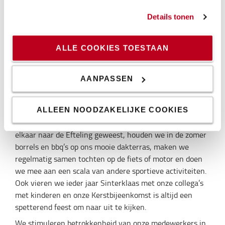
Behalve een hele leuke werkgever willen we bij Toyota
Details tonen
Material Handling ook een sociale werkgever zijn. Dat uit
zich in bijvoorbeeld aandacht voor een goede werk-privé
balans, aandacht voor ergonomisch en veilig werken en
ALLE COOKIES TOESTAAN
ruimte voor zorg- of studieverlof. Ondanks dat we deel
uitmaken van een wereldwijd concern, ben je bij ons
AANPASSEN
zeker geen nummer en zijn we er trots op dat we een
sociale en informele bedrijfscultuur kennen.
Onze personeelsvereniging Heffun organiseert
ALLEEN NOODZAKELIJKE COOKIES
regelmatig leuke uitjes en bijeenkomsten. Zo zijn we met
elkaar naar de Efteling geweest, houden we in de zomer
borrels en bbq’s op ons mooie dakterras, maken we
regelmatig samen tochten op de fiets of motor en doen
we mee aan een scala van andere sportieve activiteiten.
Ook vieren we ieder jaar Sinterklaas met onze collega’s
met kinderen en onze Kerstbijeenkomst is altijd een
spetterend feest om naar uit te kijken.
We stimuleren betrokkenheid van onze medewerkers in