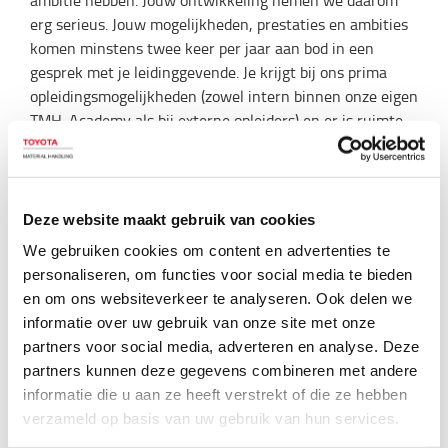
erg serieus. Jouw mogelijkheden, prestaties en ambities
komen minstens twee keer per jaar aan bod in een
gesprek met je leidinggevende. Je krijgt bij ons prima
opleidingsmogelijkheden (zowel intern binnen onze eigen
TMH-Academy als bij externe opleiders) en er is ruimte
om je te ontwikkelen en door te groeien.
Daarnaast staan wij erg open voor een proactieve
houding en eigen initiatief: als jij mogelijkheden ziet om
Deze website maakt gebruik van cookies
zaken binnen onze organisatie te verbeteren, dan horen
wij dat graag. We bieden je de vrijheid om je goede
We gebruiken cookies om content en advertenties te
ideeën zelf uit te voeren. Ook stellen wij het op prijs als
personaliseren, om functies voor social media te bieden
je denkt buiten de kaders van je eigen functieprofiel of
en om ons websiteverkeer te analyseren. Ook delen we
vakgebied en stimuleren we ondernemerschap. “Kaizen”,
informatie over uw gebruik van onze site met onze
oftewel continue verbetering noemen we dat in het
partners voor social media, adverteren en analyse. Deze
Japans.
partners kunnen deze gegevens combineren met andere
informatie die u aan ze heeft verstrekt of die ze hebben
verzameld op basis van uw gebruik van hun services.
Een sociaal bedrijf