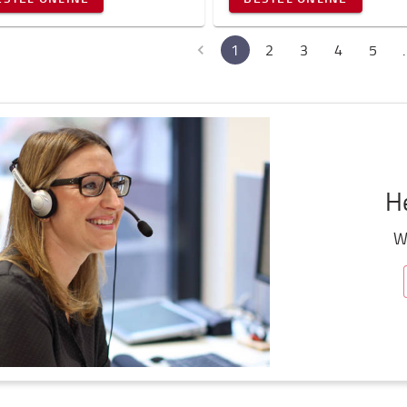
1
2
3
4
5
He
We