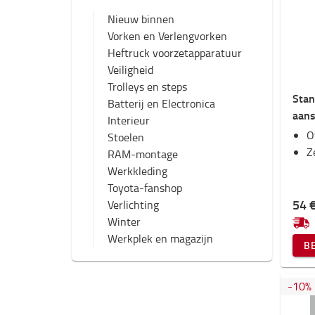
Nieuw binnen
Vorken en Verlengvorken
Heftruck voorzetapparatuur
Veiligheid
Trolleys en steps
Stan
Batterij en Electronica
aans
Interieur
O
Stoelen
Z
RAM-montage
Werkkleding
Toyota-fanshop
54 
Verlichting
Winter
Werkplek en magazijn
B
-
10
%