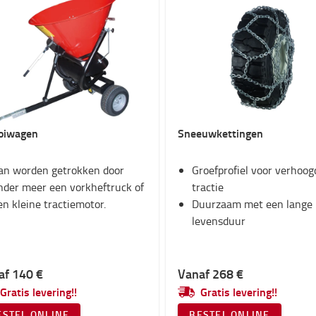
oiwagen
Sneeuwkettingen
an worden getrokken door
Groefprofiel voor verhoog
nder meer een vorkheftruck of
tractie
en kleine tractiemotor.
Duurzaam met een lange
levensduur
af 140 €
Vanaf 268 €
Gratis levering!!
Gratis levering!!
ESTEL ONLINE
BESTEL ONLINE