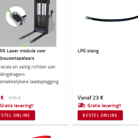
A Laser module voor
LPG slang
bouwstapelaars
recies en veilig richten van
adingdragers
emakkelijkere laadoplegging
 €
Vanaf 23 €
606 €
Gratis levering!!
Gratis levering!!
ESTEL ONLINE
BESTEL ONLINE