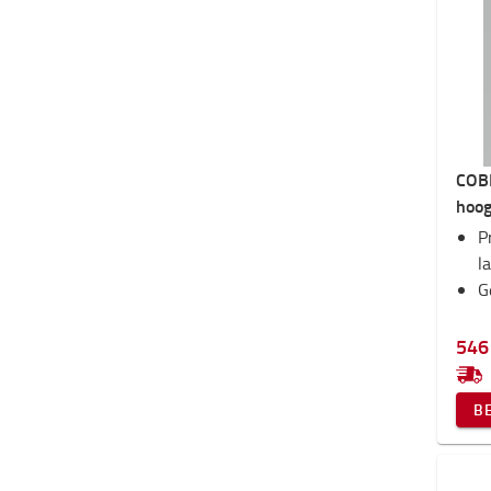
COBR
hoog
P
l
G
546
B