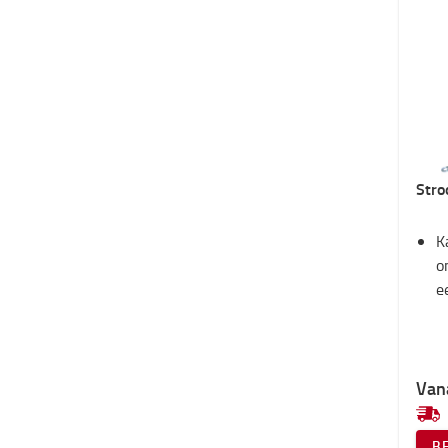
Stro
K
o
e
Van
B