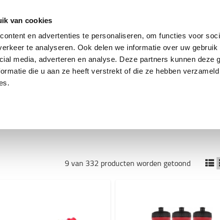
ing
Tweedehands trucks
Service & parts
Oplo
ik van cookies
ontent en advertenties te personaliseren, om functies voor soci
erkeer te analyseren. Ook delen we informatie over uw gebruik 
Accessoires
cial media, adverteren en analyse. Deze partners kunnen deze
ormatie die u aan ze heeft verstrekt of die ze hebben verzameld
es.
ODUCTEN
POPULAIRE PRODUCTEN | AANBIEDINGEN | NIEUW IN DE 
9 van 332 producten worden getoond