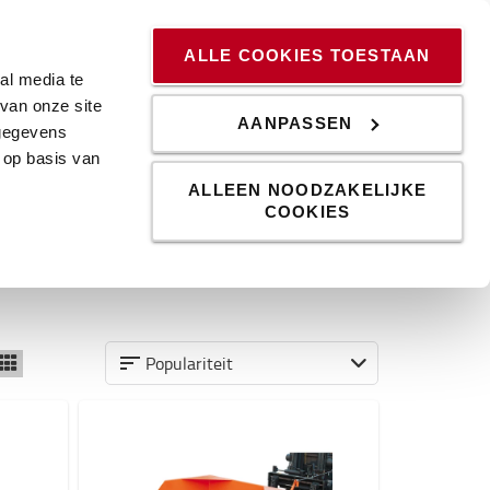
ssingen
Kennis & Trends
Werken bij
Blog
ALLE COOKIES TOESTAAN
al media te
van onze site
AANPASSEN
 gegevens
 op basis van
ALLEEN NOODZAKELIJKE
COOKIES
SHOP
Populariteit