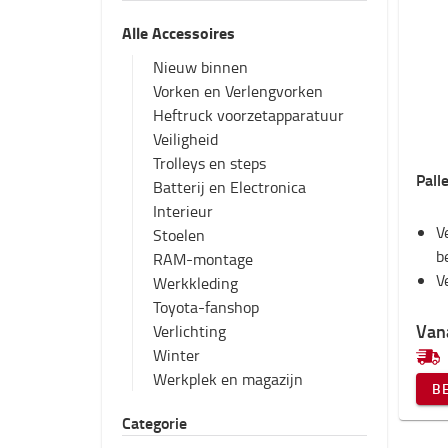
Alle Accessoires
Nieuw binnen
Vorken en Verlengvorken
Heftruck voorzetapparatuur
Veiligheid
Trolleys en steps
Pall
Batterij en Electronica
Interieur
V
Stoelen
b
RAM-montage
V
Werkkleding
Toyota-fanshop
Van
Verlichting
Winter
Werkplek en magazijn
B
Categorie