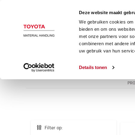
Magazijn en heftrucks
Automatiser
Deze website maakt gebru
We gebruiken cookies om c
Batterij en Electronica
bieden en om ons websitev
met onze partners voor so
combineren met andere inf
uw gebruik van hun servic
Details tonen
PR
Filter op: