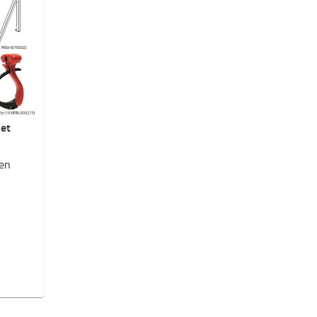
let
len