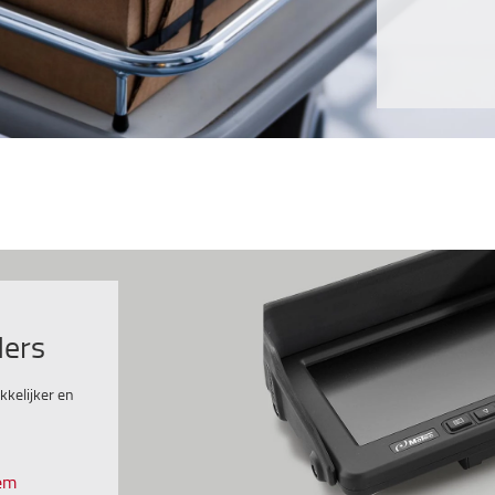
ders
kelijker en
eem