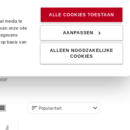
ssingen
Kennis & Trends
Werken bij
Blog
ALLE COOKIES TOESTAAN
al media te
van onze site
AANPASSEN
 gegevens
 op basis van
ALLEEN NOODZAKELIJKE
COOKIES
SHOP
Populariteit