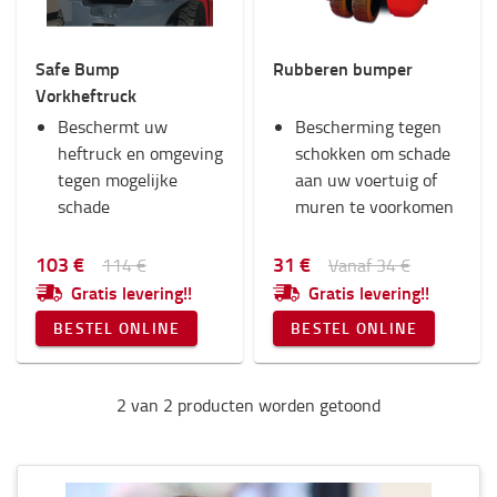
Interieur
Stoelen
Safe Bump
Rubberen bumper
RAM-montage
Vorkheftruck
Werkkleding
Beschermt uw
Toyota-fanshop
Bescherming tegen
heftruck en omgeving
Verlichting
schokken om schade
tegen mogelijke
Winter
aan uw voertuig of
schade
Werkplek en magazijn
muren te voorkomen
Categorie
103 €
31 €
114 €
Vanaf 34 €
Gratis levering!!
Gratis levering!!
Bescherming tegen schokken
(2)
BESTEL ONLINE
BESTEL ONLINE
2 van 2 producten worden getoond