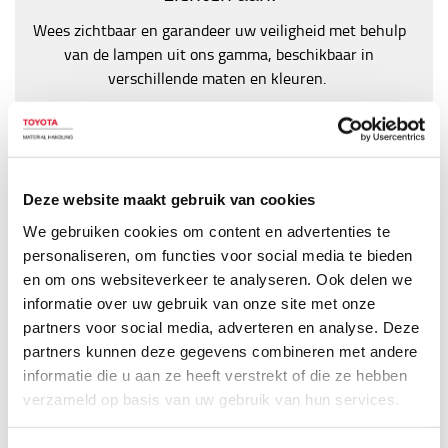
Wees zichtbaar en garandeer uw veiligheid met behulp
van de lampen uit ons gamma, beschikbaar in
verschillende maten en kleuren.
Ontdek het aanbod
Deze website maakt gebruik van cookies
We gebruiken cookies om content en advertenties te
personaliseren, om functies voor social media te bieden
en om ons websiteverkeer te analyseren. Ook delen we
informatie over uw gebruik van onze site met onze
partners voor social media, adverteren en analyse. Deze
partners kunnen deze gegevens combineren met andere
Laat alles op rolletjes lopen
informatie die u aan ze heeft verstrekt of die ze hebben
verzameld op basis van uw gebruik van hun services.
Onze trolleys kenmerken zich door kwaliteit en
functionaliteit tot in de kleinste details en rollen zeer