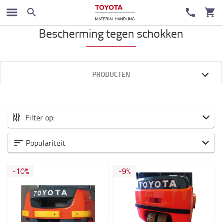
Veiligheid
Bescherming tegen schokken
PRODUCTEN
Filter op:
Alle Accessoires
Populariteit
Nieuw binnen
-
10
%
-
9
%
Vorken en Verlengvorken
Heftruck voorzetapparatuur
Veiligheid
Trolleys en steps
Batterij en Electronica