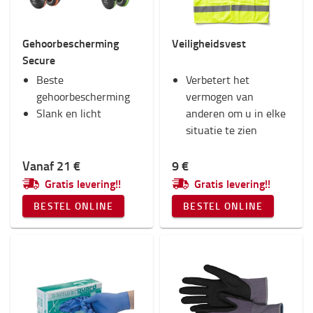
Interieur
Stoelen
Gehoorbescherming
Veiligheidsvest
RAM-montage
Secure
Werkkleding
Beste
Toyota-fanshop
Verbetert het
gehoorbescherming
Verlichting
vermogen van
Slank en licht
Winter
anderen om u in elke
Werkplek en magazijn
situatie te zien
Categorie
Vanaf 21 €
9 €
Gratis levering!!
Gratis levering!!
Werkhandschoenen
(7)
Veiligheidsvesten
(1)
BESTEL ONLINE
BESTEL ONLINE
Gehoorbescherming
(1)