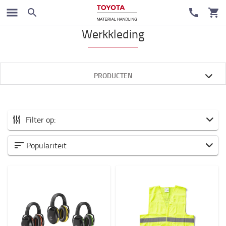
Accessoires
Werkkleding
PRODUCTEN
Filter op:
Alle Accessoires
Populariteit
Nieuw binnen
Vorken en Verlengvorken
Heftruck voorzetapparatuur
Veiligheid
Trolleys en steps
Batterij en Electronica