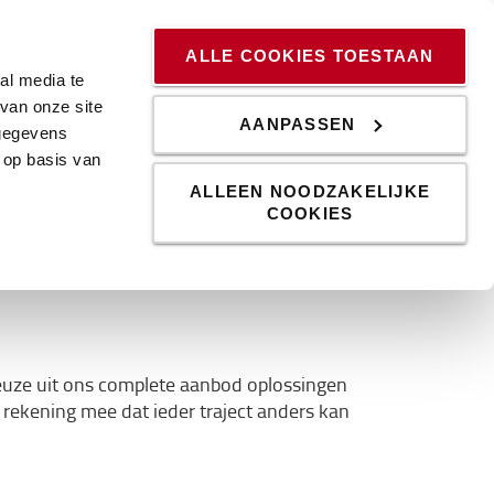
ssingen
Kennis & Trends
Werken bij
Blog
ALLE COOKIES TOESTAAN
al media te
van onze site
AANPASSEN
 gegevens
 op basis van
ALLEEN NOODZAKELIJKE
COOKIES
ct bij Toyota
keuze uit ons complete aanbod oplossingen
 rekening mee dat ieder traject anders kan