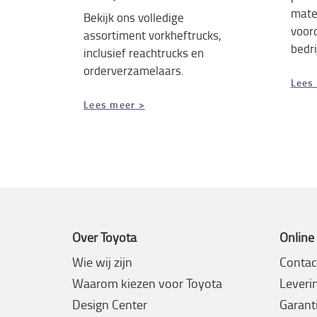
mater
Bekijk ons volledige
voord
assortiment vorkheftrucks,
bedri
inclusief reachtrucks en
orderverzamelaars.
Lees
Lees meer >
Over Toyota
Online
Wie wij zijn
Contac
Waarom kiezen voor Toyota
Leveri
Design Center
Garanti