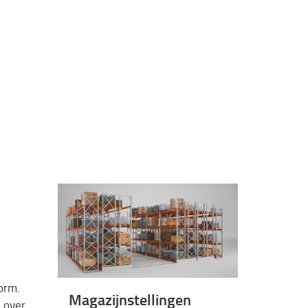
orm.
Magazijnstellingen
 over