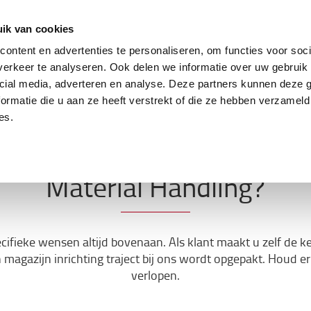
ing
Tweedehands trucks
Service & parts
Oplo
ik van cookies
ontent en advertenties te personaliseren, om functies voor soci
erkeer te analyseren. Ook delen we informatie over uw gebruik 
cial media, adverteren en analyse. Deze partners kunnen deze
ormatie die u aan ze heeft verstrekt of die ze hebben verzameld
es.
n magazijn inrichting traje
Material Handling?
ecifieke wensen altijd bovenaan. Als klant maakt u zelf de 
agazijn inrichting traject bij ons wordt opgepakt. Houd er
verlopen.