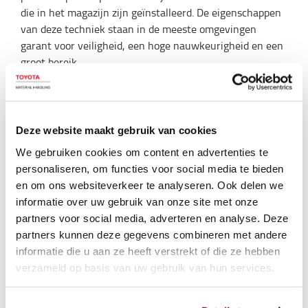
die in het magazijn zijn geïnstalleerd. De eigenschappen
van deze techniek staan in de meeste omgevingen
garant voor veiligheid, een hoge nauwkeurigheid en een
groot bereik.
Natuurlijke navigatie
Een methode waarmee geautomatiseerde trucks hun
Deze website maakt gebruik van cookies
weg kunnen vinden aan de hand van de omgeving. Deze
We gebruiken cookies om content en advertenties te
navigatiemethode gebruikt duidelijke herkennings- of
personaliseren, om functies voor social media te bieden
oriëntatiepunten in het magazijn, zoals muren,
en om ons websiteverkeer te analyseren. Ook delen we
stellingen en vaste voorwerpen, om de locatie van de
informatie over uw gebruik van onze site met onze
truck te berekenen. Natuurlijke navigatie is een
partners voor social media, adverteren en analyse. Deze
goedkoper alternatief voor magazijnen waar de
partners kunnen deze gegevens combineren met andere
omgeving vrij constant blijft. De truck kan de bestaande
informatie die u aan ze heeft verstrekt of die ze hebben
omgeving gebruiken om zonder extra apparatuur, zoals
verzameld op basis van uw gebruik van hun services.
reflectors, zijn weg te vinden. Hierdoor worden
bijkomende kosten vermeden en hoeft geen extra