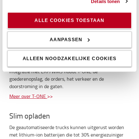
apparatuur geïnstalleerd te worden.
Details tonen
ALLE COOKIES TOESTAAN
Intelligente communicatie
Alle geautomatiseerde trucks worden bediend door T-
AANPASSEN
ONE automatiseringssoftware, die Toyota zelf heeft
ontworpen. Deze software werkt zelfstandig of als een
communicatielaag tussen de magazijnbeheer- en
ALLEEN NOODZAKELIJKE COOKIES
productiesystemen. Dankzij intelligente vlootcontrole en
integratie met ERP/WMS houdt T-ONE de
goederenopslag, de orders, het verkeer en de
doorstroming in de gaten.
Meer over T-ONE
>>
Slim opladen
De geautomatiseerde trucks kunnen uitgerust worden
met lithium-ion batterijen die tot 30% energiezuiniger